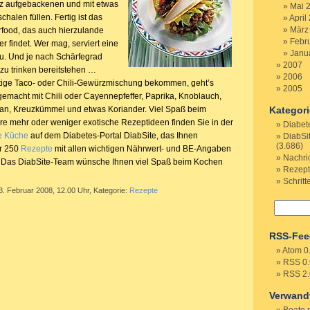
rz aufgebackenen und mit etwas
Mai 
halen füllen. Fertig ist das
April
März
food, das auch hierzulande
Febr
 findet. Wer mag, serviert eine
Janu
u. Und je nach Schärfegrad
2007
h zu trinken bereitstehen …
2006
ertige Taco- oder Chili-Gewürzmischung bekommen, geht’s
2005
gemacht mit Chili oder Cayennepfeffer, Paprika, Knoblauch,
an, Kreuzkümmel und etwas Koriander. Viel Spaß beim
Kategor
re mehr oder weniger exotische Rezeptideen finden Sie in der
Diabet
le Küche
auf dem Diabetes-Portal DiabSite, das Ihnen
DiabSi
(3.686)
er 250
Rezepte
mit allen wichtigen Nährwert- und BE-Angaben
Nachri
et. Das DiabSite-Team wünsche Ihnen viel Spaß beim Kochen
Rezep
Schritt
3. Februar 2008, 12.00 Uhr, Kategorie:
Rezepte
RSS-Fee
Atom 0
RSS 0.
RSS 2.
Verwand