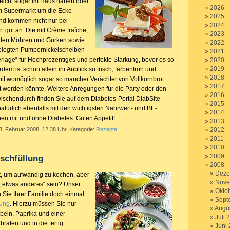
lleicht sogar im Haus haben oder
2026
m Supermarkt um die Ecke
2025
nd kommen nicht nur bei
2024
rt gut an. Die mit Crème fraîche,
2023
elten Möhren und Gurken sowie
2022
elegten Pumpernickelscheiben
2021
erlage“ für Hochprozentiges und perfekte Stärkung, bevor es so
2020
2019
rdem ist schon allein ihr Anblick so frisch, farbenfroh und
2018
amit womöglich sogar so mancher Verächter von Vollkornbrot
2017
 werden könnte. Weitere Anregungen für die Party oder den
2016
wischendurch finden Sie auf dem Diabetes-Portal DiabSite
2015
natürlich ebenfalls mit den wichtigsten Nährwert- und BE-
2014
n mit und ohne Diabetes. Guten Appetit!
2013
3. Februar 2008, 12.38 Uhr, Kategorie:
Rezepte
2012
2011
2010
2009
ischfüllung
2008
Deze
t, um aufwändig zu kochen, aber
Nove
l „etwas anderes“ sein? Unser
Okto
 Sie Ihrer Familie doch einmal
Sept
lung
. Hierzu müssen Sie nur
Augu
beln, Paprika und einer
Juli 
aten und in die fertig
Juni