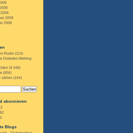
2008
 2008
 2008
uar 2008
ar 2008
ien
es-Radio
(114)
te Diabetes-Weblog
chten
(9.348)
te
(856)
e zählen
(164)
d abonnieren
.3
92
0
te Blogs