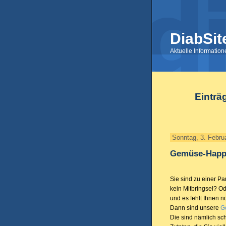
DiabSit
Aktuelle Informatio
Einträ
Sonntag, 3. Febru
Gemüse-Happ
Sie sind zu einer P
kein Mitbringsel? Od
und es fehlt Ihnen n
Dann sind unsere
G
Die sind nämlich sc