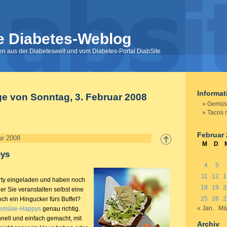
e Diabetes-Weblog
nen aus der Diabeteswelt und vom Diabetes-Portal DiabSite
Informa
ge von Sonntag, 3. Februar 2008
Gemüs
Tacos m
Februar
ar 2008
M
D
ys
4
5
11
12
1
arty eingeladen und haben noch
18
19
2
er Sie veranstalten selbst eine
25
26
2
och ein Hingucker fürs Buffet?
« Jan.
Mä
emüse-Happys
genau richtig.
hnell und einfach gemacht, mit
Archiv