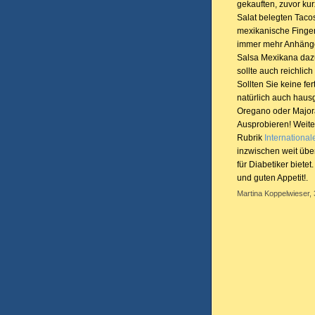
gekauften, zuvor ku
Salat belegten Tacosc
mexikanische Finger
immer mehr Anhänger
Salsa Mexikana daz
sollte auch reichlic
Sollten Sie keine f
natürlich auch haus
Oregano oder Major
Ausprobieren! Weite
Rubrik
Internationa
inzwischen weit üb
für Diabetiker biet
und guten Appetit!.
Martina Koppelwieser, 