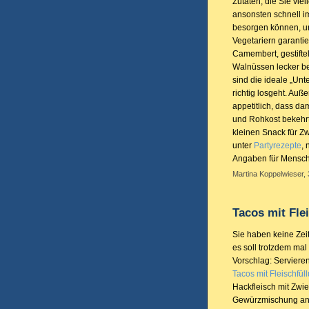
Zutaten, die Sie vie
ansonsten schnell i
besorgen können, u
Vegetariern garantie
Camembert, gestift
Walnüssen lecker b
sind die ideale „Unt
richtig losgeht. Auße
appetitlich, dass d
und Rohkost bekehrt
kleinen Snack für Z
unter
Partyrezepte
, 
Angaben für Mensche
Martina Koppelwieser, 
Tacos mit Fle
Sie haben keine Zei
es soll trotzdem ma
Vorschlag: Servieren
Tacos mit Fleischfül
Hackfleisch mit Zwie
Gewürzmischung anbr