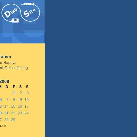
tionen
e-Happys
it Fleischfüllung
 2008
M
D
F
S
S
1
2
3
6
7
8
9
10
3
14
15
16
17
0
21
22
23
24
7
28
29
rz »