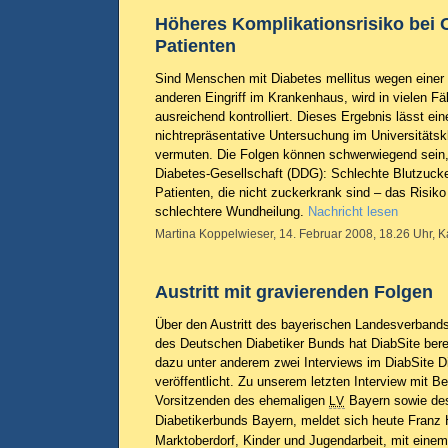
Höheres Komplikationsrisiko bei 
Patienten
Sind Menschen mit Diabetes mellitus wegen einer
anderen Eingriff im Krankenhaus, wird in vielen Fäl
ausreichend kontrolliert. Dieses Ergebnis lässt ein
nichtrepräsentative Untersuchung im Universitätsk
vermuten. Die Folgen können schwerwiegend sein,
Diabetes-Gesellschaft (DDG): Schlechte Blutzucke
Patienten, die nicht zuckerkrank sind – das Risik
schlechtere Wundheilung.
Nachricht lesen
Martina Koppelwieser, 14. Februar 2008, 18.26 Uhr, K
Austritt mit gravierenden Folgen
Über den Austritt des bayerischen Landesverban
des Deutschen Diabetiker Bunds hat DiabSite bere
dazu unter anderem zwei Interviews im DiabSite D
veröffentlicht. Zu unserem letzten Interview mit B
Vorsitzenden des ehemaligen
Bayern sowie de
LV
Diabetikerbunds Bayern, meldet sich heute Franz 
Marktoberdorf, Kinder und Jugendarbeit, mit eine