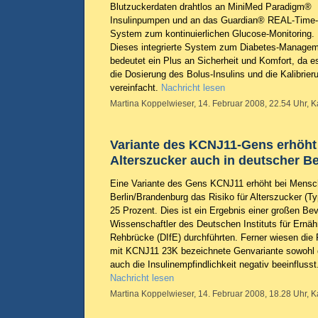
Blutzuckerdaten drahtlos an MiniMed Paradigm®
Insulinpumpen und an das Guardian® REAL-Time-
System zum kontinuierlichen Glucose-Monitoring.
Dieses integrierte System zum Diabetes-Manage
bedeutet ein Plus an Sicherheit und Komfort, da e
die Dosierung des Bolus-Insulins und die Kalibrier
vereinfacht.
Nachricht lesen
Martina Koppelwieser, 14. Februar 2008, 22.54 Uhr, K
Variante des KCNJ11-Gens erhöht 
Alterszucker auch in deutscher B
Eine Variante des Gens KCNJ11 erhöht bei Mensc
Berlin/Brandenburg das Risiko für Alterszucker (T
25 Prozent. Dies ist ein Ergebnis einer großen Bev
Wissenschaftler des Deutschen Instituts für Ern
Rehbrücke (DIfE) durchführten. Ferner wiesen die 
mit KCNJ11 23K bezeichnete Genvariante sowohl d
auch die Insulinempfindlichkeit negativ beeinflusst
Nachricht lesen
Martina Koppelwieser, 14. Februar 2008, 18.28 Uhr, K