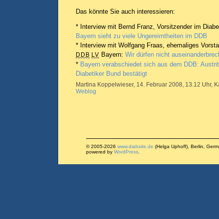
Das könnte Sie auch interessieren:
* Interview mit Bernd Franz, Vorsitzender im Diabe
Bayern sieht zu viele Ungereimtheiten im DDB
* Interview mit Wolfgang Fraas, ehemaliges Vorst
Bayern:
Wir dürfen nicht auseinanderbrec
DDB
LV
*
Bayern verabschiedet sich aus dem DDB: Austri
Diabetiker Bund bestätigt
Martina Koppelwieser, 14. Februar 2008, 13.12 Uhr, K
Weblog
© 2005-2026
www.diabsite.de
(Helga Uphoff), Berlin, Ger
powered by
WordPress
.