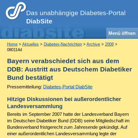
Das unabhängige Diabetes-Portal
DiabSite
Menü öffnen
Home
>
Aktuelles
>
Diabetes-Nachrichten
>
Archive
>
2008
>
080114d
Bayern verabschiedet sich aus dem
DDB: Austritt aus Deutschem Diabetiker
Bund bestätigt
Pressemitteilung:
Diabetes-Portal DiabSite
Hitzige Diskussionen bei außerordentlicher
Landesversammlung
Bereits im September 2007 hatte der Landesverband Bayern
im Deutschen Diabetiker Bund (DDB) seine Mitgliedschaft im
Bundesverband fristgerecht zum Jahresende gekündigt. Auf
einer außerordentlichen Landesversammlung legte der