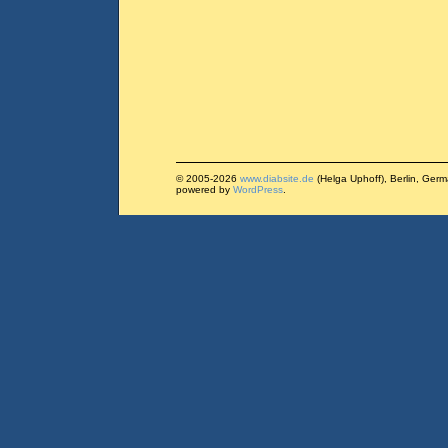
© 2005-2026
www.diabsite.de
(Helga Uphoff), Berlin, Ger
powered by
WordPress
.