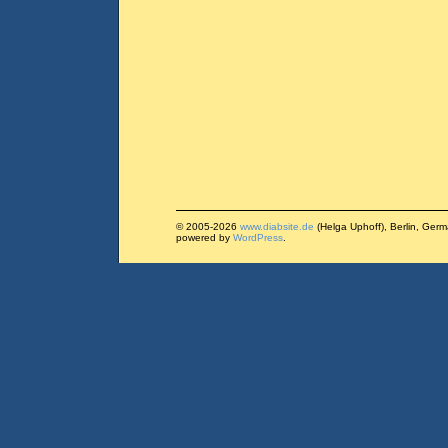
© 2005-2026
www.diabsite.de
(Helga Uphoff), Berlin, Ger
powered by
WordPress
.