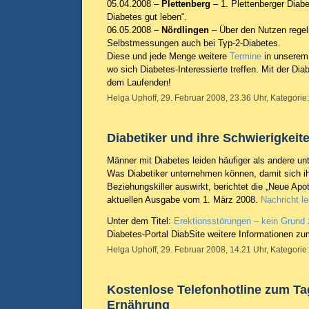
05.04.2008 –
Plettenberg
– 1. Plettenberger Diabe
Diabetes gut leben“.
06.05.2008 –
Nördlingen
– Über den Nutzen regel
Selbstmessungen auch bei Typ-2-Diabetes.
Diese und jede Menge weitere
Termine
in unserem 
wo sich Diabetes-Interessierte treffen. Mit der Dia
dem Laufenden!
Helga Uphoff, 29. Februar 2008, 23.36 Uhr, Kategorie
Diabetiker und ihre Schwierigkeit
Männer mit Diabetes leiden häufiger als andere unt
Was Diabetiker unternehmen können, damit sich ih
Beziehungskiller auswirkt, berichtet die „Neue Apoth
aktuellen Ausgabe vom 1. März 2008.
Nachricht l
Unter dem Titel:
Erektionsstörungen – kein Grund
Diabetes-Portal DiabSite weitere Informationen z
Helga Uphoff, 29. Februar 2008, 14.21 Uhr, Kategorie
Kostenlose Telefonhotline zum T
Ernährung