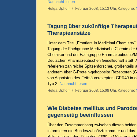
Nachricht lesen
Helga Uphoff, 7. Februar 2008, 15.13 Uhr, Kategorie:
Tagung über zukünftige Therapeu
Therapieansätze
Unter dem Titel „Frontiers in Medicinal Chemistry“
Tagung der Fachgruppe Medizinische Chemie der 
Chemiker und der Fachgruppe Pharmazeutische/M
Deutschen Pharmazeutischen Gesellschaft statt. A
referieren zahlreiche Spitzenforscher, großenteils
anderem über G-Protein-gekoppelte Rezeptoren (G
von Agonisten des Fettsäurerezeptors GPR40 in d
Typ 2.
Nachricht lesen
Helga Uphoff, 7. Februar 2008, 15.08 Uhr, Kategorie:
Wie Diabetes mellitus und Parodon
gegenseitig beeinflussen
Über den Zusammenhang zwischen diesen beiden 
informieren die Bundeszahnärztekammer und das 
Palmolive auf der „Diabetes 2008“ in Münster im R