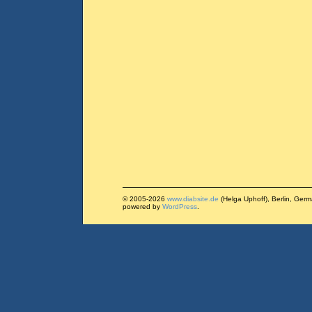
© 2005-2026
www.diabsite.de
(Helga Uphoff), Berlin, Ger
powered by
WordPress
.