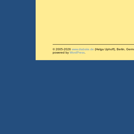
© 2005-2026
www.diabsite.de
(Helga Uphoff), Berlin, Ger
powered by
WordPress
.