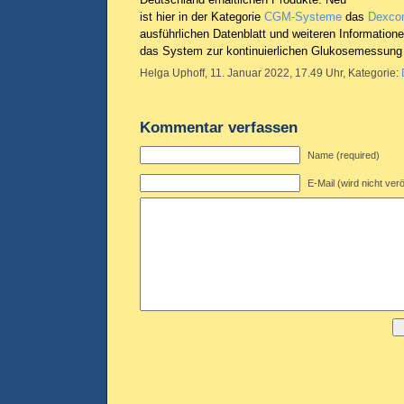
ist hier in der Kategorie
CGM-Systeme
das
Dexco
ausführlichen Datenblatt und weiteren Information
das System zur kontinuierlichen Glukosemessung 
Helga Uphoff, 11. Januar 2022, 17.49 Uhr, Kategorie:
Kommentar verfassen
Name (required)
E-Mail (wird nicht verö