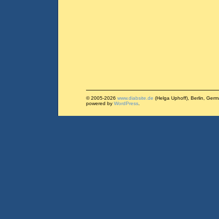
© 2005-2026
www.diabsite.de
(Helga Uphoff), Berlin, Ger
powered by
WordPress
.