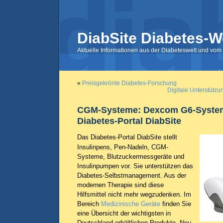
DiabSite Diabetes-W
Aktuelle Informationen aus der Diabeteswelt und vom 
«
Preisgekrönte Diabetes-Forschung
Digitale Unterstützu
CGM-Systeme: Dexcom G6-Syste
Diabetes-Portal DiabSite
Das Diabetes-Portal DiabSite stellt
Insulinpens, Pen-Nadeln, CGM-
Systeme, Blutzuckermessgeräte und
Insulinpumpen vor. Sie unterstützen das
Diabetes-Selbstmanagement. Aus der
modernen Therapie sind diese
Hilfsmittel nicht mehr wegzudenken. Im
Bereich
Medizinische Geräte
finden Sie
eine Übersicht der wichtigsten in
Deutschland erhältlichen Produkte. Neu