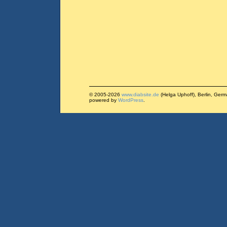
© 2005-2026
www.diabsite.de
(Helga Uphoff), Berlin, Ger
powered by
WordPress
.