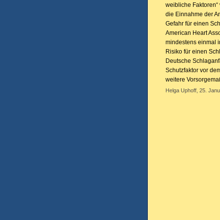
weibliche Faktoren“
die Einnahme der An
Gefahr für einen Sch
American Heart Assoc
mindestens einmal i
Risiko für einen Sch
Deutsche Schlaganfa
Schutzfaktor vor dem
weitere Vorsorgema
Helga Uphoff, 25. Janu