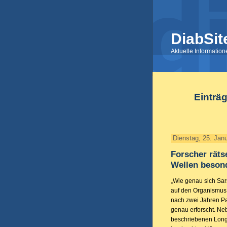
DiabSit
Aktuelle Informatio
Einträ
Dienstag, 25. Jan
Forscher räts
Wellen besond
„Wie genau sich Sars
auf den Organismus 
nach zwei Jahren P
genau erforscht. Ne
beschriebenen Lon