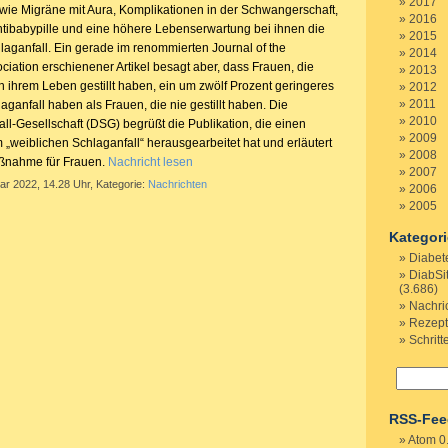
2017
 wie Migräne mit Aura, Komplikationen in der Schwangerschaft,
2016
tibabypille und eine höhere Lebenserwartung bei ihnen die
2015
laganfall. Ein gerade im renommierten Journal of the
2014
iation erschienener Artikel besagt aber, dass Frauen, die
2013
n ihrem Leben gestillt haben, ein um zwölf Prozent geringeres
2012
2011
laganfall haben als Frauen, die nie gestillt haben. Die
2010
ll-Gesellschaft (DSG) begrüßt die Publikation, die einen
2009
 „weiblichen Schlaganfall“ herausgearbeitet hat und erläutert
2008
ßnahme für Frauen.
Nachricht lesen
2007
ar 2022, 14.28 Uhr, Kategorie:
Nachrichten
2006
2005
Kategor
Diabet
DiabSi
(3.686)
Nachri
Rezep
Schritt
RSS-Fee
Atom 0