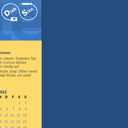
tionen
r rätseln: Diabetes Typ
nach Corona-Wellen
s häufig auf
udie zeigt: Stillen senkt
fall-Risiko um zwölf
2022
M
D
F
S
S
1
2
5
6
7
8
9
2
13
14
15
16
9
20
21
22
23