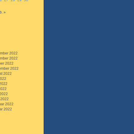
6
27
28
29
30
b. »
mber 2022
mber 2022
ber 2022
ember 2022
st 2022
2022
 2022
2022
 2022
 2022
uar 2022
ar 2022