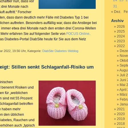
24
25
2
haftler nun, dass vor
31
t drei Monate nach
« Dez.
Fe
t auftritt.“ Forscher
n, dass dann deutlich mehr Fälle mit Diabetes Typ 1 bei
Archiv
chen auftreten. Besonders auffällig war, dass die Anstiege bei
2026
n immer etwa drei Monate nach den ersten drei Corona-Wellen
2025
Mehr erfahren Sie auf folgender Seite von
FOCUS Online
.
2024
das Diabetes-Portal DiabSite heute für Sie aus dem Netz
2023
2022
Deze
ar 2022, 19.56 Uhr, Kategorie:
DiabSite Diabetes-Weblog
Nove
Okto
Sept
eigt: Stillen senkt Schlaganfall-Risiko um
Augu
Juli 
Juni
inischen
Mai 
benennt Risiken und
April
en für „weiblichen
März
n sind mit 55 Prozent
Febr
chlaganfall betroffen
Janu
ie haben mehr
2021
2020
en den üblichen
2019
Diabetes, Rauchen und
2018
rhöhen auch „typisch