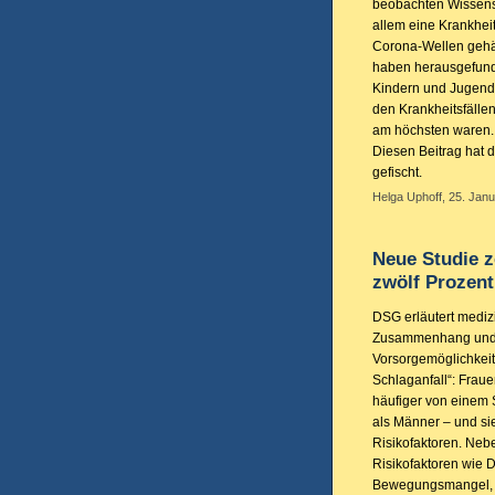
beobachten Wissensc
allem eine Krankhei
Corona-Wellen gehäuf
haben herausgefunde
Kindern und Jugendli
den Krankheitsfälle
am höchsten waren. 
Diesen Beitrag hat 
gefischt.
Helga Uphoff, 25. Janu
Neue Studie z
zwölf Prozent
DSG erläutert mediz
Zusammenhang und 
Vorsorgemöglichkeit
Schlaganfall“: Fraue
häufiger von einem S
als Männer – und s
Risikofaktoren. Neb
Risikofaktoren wie 
Bewegungsmangel, e