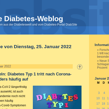
e Diabetes-Weblog
nen aus der Diabeteswelt und vom Diabetes-Portal DiabSite
Informa
ge von Dienstag, 25. Januar 2022
Forsche
1 tritt 
besonder
Neue St
Schlagan
uar 2022
Prozent
eln: Diabetes Typ 1 tritt nach Corona-
Januar 
ers häufig auf
M
D
-CoV-2 längerfristig
auswirkt, ist auch
3
4
andemie noch nicht
10
11
1
ben häufig
17
18
1
g-Covid-Symptomen