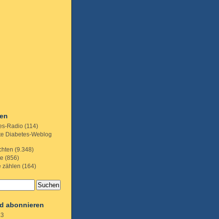
ien
es-Radio
(114)
te Diabetes-Weblog
chten
(9.348)
te
(856)
e zählen
(164)
d abonnieren
.3