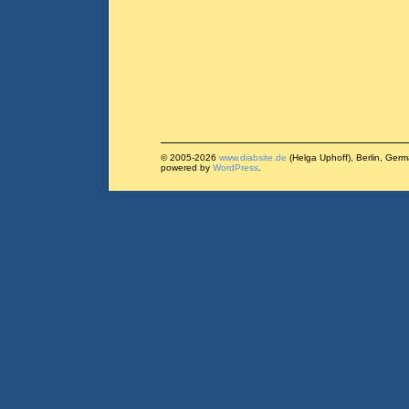
© 2005-2026
www.diabsite.de
(Helga Uphoff), Berlin, Ger
powered by
WordPress
.