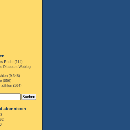
ien
es-Radio
(114)
te Diabetes-Weblog
chten
(9.348)
te
(856)
e zählen
(164)
d abonnieren
.3
92
0