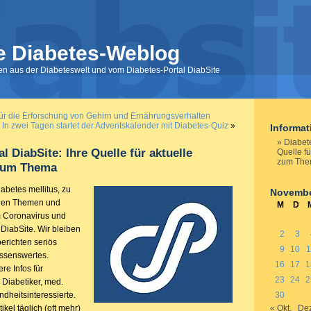
e Diabetes-Weblog
nen aus der Diabeteswelt und vom Diabetes-Portal DiabSite
für die Erforschung von Gehirn und Ernährungsverhalten
: In zwei Tagen startet der Adventskalender mit Diabetes-Quiz
»
Informa
Diabete
l DiabSite: Ihre Quelle für aktuelle
Quelle fü
zum Th
zum Thema
betes mellitus, zu
Novembe
chen Themen und
M
D
um Coronavirus und
DiabSite. Wir bleiben
2
3
berichten seriös
9
10
1
issenswertes.
16
17
1
re Infos für
23
24
2
 Diabetiker, med.
dheitsinteressierte.
30
kel täglich (oft mehr)
« Okt.
Dez