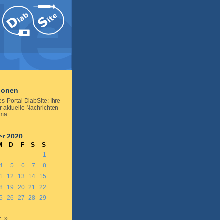
tionen
s-Portal DiabSite: Ihre
r aktuelle Nachrichten
ema
r 2020
M
D
F
S
S
1
4
5
6
7
8
1
12
13
14
15
8
19
20
21
22
5
26
27
28
29
. »