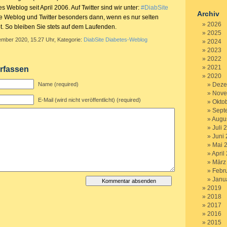
s Weblog seit April 2006. Auf Twitter sind wir unter:
#DiabSite
Archiv
ie Weblog und Twitter besonders dann, wenn es nur selten
2026
t. So bleiben Sie stets auf dem Laufenden.
2025
ember 2020, 15.27 Uhr, Kategorie:
DiabSite Diabetes-Weblog
2024
2023
2022
2021
rfassen
2020
Name (required)
Deze
Nove
E-Mail (wird nicht veröffentlicht) (required)
Okto
Sept
Augu
Juli 
Juni
Mai 
April
März
Febr
Janu
2019
2018
2017
2016
2015