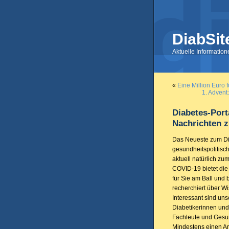
DiabSit
Aktuelle Informatio
«
Eine Million Euro 
1. Advent
Diabetes-Porta
Nachrichten 
Das Neueste zum Dia
gesundheitspolitis
aktuell natürlich z
COVID-19 bietet die 
für Sie am Ball und 
recherchiert über W
Interessant sind unse
Diabetikerinnen und
Fachleute und Gesun
Mindestens einen Arti