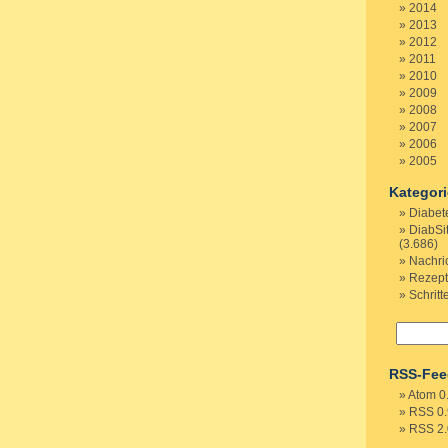
2014
2013
2012
2011
2010
2009
2008
2007
2006
2005
Kategor
Diabet
DiabSi
(3.686)
Nachri
Rezep
Schritt
RSS-Fee
Atom 0
RSS 0.
RSS 2.