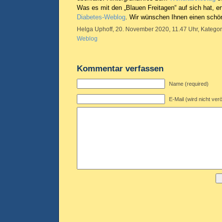
Was es mit den „Blauen Freitagen“ auf sich hat, e
Diabetes-Weblog
. Wir wünschen Ihnen einen schö
Helga Uphoff, 20. November 2020, 11.47 Uhr, Kategor
Weblog
Kommentar verfassen
Name (required)
E-Mail (wird nicht verö