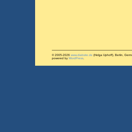
© 2005-2026
www.diabsite.de
(Helga Uphoff), Berlin, Ger
powered by
WordPress
.