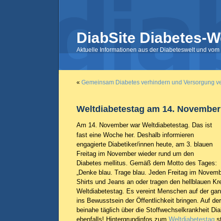
DiabSite Diabetes-W
Aktuelle Informationen aus der Diabeteswelt und vom 
«
Gemeinsam Diabetes verhindern und Versorgung v
Weltdiabetestag am 14. November
Am 14. November war Weltdiabetestag. Das ist
fast eine Woche her. Deshalb informieren
engagierte Diabetiker/innen heute, am 3. blauen
Freitag im November wieder rund um den
Diabetes mellitus. Gemäß dem Motto des Tages:
„Denke blau. Trage blau. Jeden Freitag im Novembe
Shirts und Jeans an oder tragen den hellblauen Kr
Weltdiabetestag. Es vereint Menschen auf der ga
ins Bewusstsein der Öffentlichkeit bringen. Auf der
beinahe täglich über die Stoffwechselkrankheit Di
ebenfalls! Hintergrundinfos zum
Weltdiabetestag
st