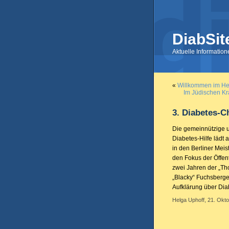
DiabSit
Aktuelle Informatio
«
Willkommen im Her
Im Jüdischen Kr
3. Diabetes-C
Die gemeinnützige 
Diabetes-Hilfe lädt 
in den Berliner Meis
den Fokus der Öffen
zwei Jahren der „T
„Blacky“ Fuchsberger
Aufklärung über Dia
Helga Uphoff, 21. Okto