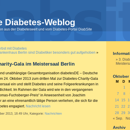
e Diabetes-Weblog
nen aus der Diabeteswelt und vom Diabetes-Portal DiabSite
bst mit Diabetes
ankenhaus Berlin sind Diabetiker besonders gut aufgehoben
»
Informa
3. Dia
harity-Gala im Meistersaal Berlin
Meistersa
und unabhängige Gesamtorganisation diabetesDE – Deutsche
Oktober
am 24. Oktober 2013 zum dritten Mal zur Diabetes-Charity-Gala
M
D
tersaal ein und stellt Diabetes und seine Folgeerkrankungen in
1
tlichkeit. Im Rahmen der Gala wird wie in den vergangenen
7
8
homas-Fuchsberger-Preis“ in Anwesenheit von Joachim
14
15
1
 an eine ehrenamtlich tätige Person verliehen, die sich für die
betes engagiert.
Nachricht lesen
21
22
2
28
29
3
ber 2013, 18.49 Uhr, Kategorie:
Nachrichten
« Sep.
No
Archiv