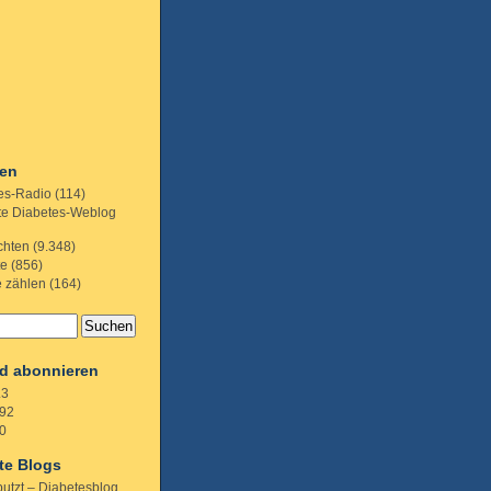
ien
es-Radio
(114)
te Diabetes-Weblog
chten
(9.348)
te
(856)
e zählen
(164)
d abonnieren
.3
92
0
te Blogs
putzt – Diabetesblog