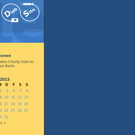
tionen
betes-Charity-Gala im
al Berlin
 2013
M
D
F
S
S
2
3
4
5
6
9
10
11
12
13
6
17
18
19
20
3
24
25
26
27
0
31
v. »