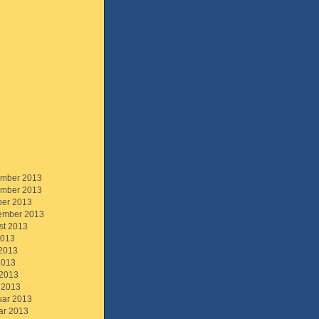
mber 2013
mber 2013
ber 2013
ember 2013
st 2013
2013
 2013
2013
 2013
 2013
uar 2013
ar 2013