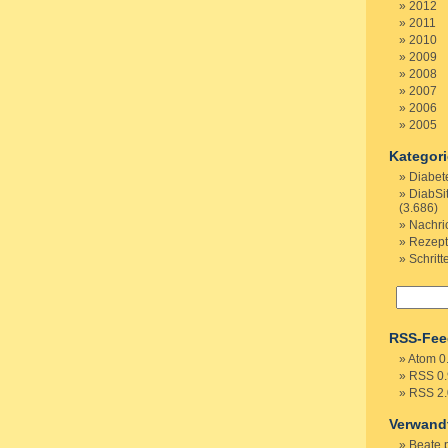
2012
2011
2010
2009
2008
2007
2006
2005
Kategor
Diabet
DiabSi
(3.686)
Nachri
Rezep
Schritt
RSS-Fee
Atom 0
RSS 0.
RSS 2.
Verwand
Beate 