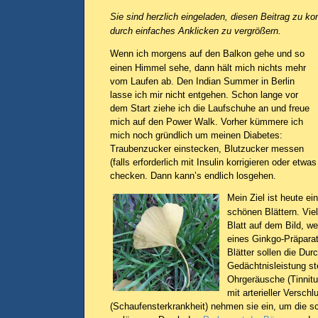
Sie sind herzlich eingeladen, diesen Beitrag zu k
durch einfaches Anklicken zu vergrößern.
Wenn ich morgens auf den Balkon gehe und so
einen Himmel sehe, dann hält mich nichts mehr
vom Laufen ab. Den Indian Summer in Berlin
lasse ich mir nicht entgehen. Schon lange vor
dem Start ziehe ich die Laufschuhe an und freue
mich auf den Power Walk. Vorher kümmere ich
mich noch gründlich um meinen Diabetes:
Traubenzucker einstecken, Blutzucker messen
(falls erforderlich mit Insulin korrigieren oder etw
checken. Dann kann’s endlich losgehen.
Mein Ziel ist heute e
schönen Blättern. Vie
Blatt auf dem Bild, w
eines Ginkgo-Präparats
Blätter sollen die Dur
Gedächtnisleistung st
Ohrgeräusche (Tinnitu
mit arterieller Versch
(Schaufensterkrankheit) nehmen sie ein, um die s