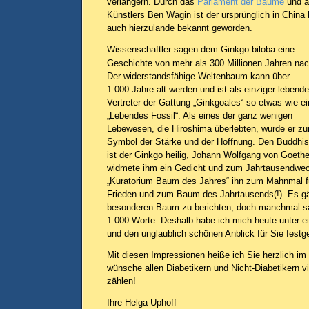
verlängern. Durch das
Parlament der Bäume
und a
Künstlers Ben Wagin ist der ursprünglich in Chin
auch hierzulande bekannt geworden.
Wissenschaftler sagen dem Ginkgo biloba eine
Geschichte von mehr als 300 Millionen Jahren nac
Der widerstandsfähige Weltenbaum kann über
1.000 Jahre alt werden und ist als einziger lebende
Vertreter der Gattung „Ginkgoales“ so etwas wie ei
„Lebendes Fossil“. Als eines der ganz wenigen
Lebewesen, die Hiroshima überlebten, wurde er z
Symbol der Stärke und der Hoffnung. Den Buddhis
ist der Ginkgo heilig, Johann Wolfgang von Goeth
widmete ihm ein Gedicht und zum Jahrtausendwech
„Kuratorium Baum des Jahres“ ihn zum Mahnmal f
Frieden und zum Baum des Jahrtausends(!). Es gä
besonderen Baum zu berichten, doch manchmal sag
1.000 Worte. Deshalb habe ich mich heute unter e
und den unglaublich schönen Anblick für Sie festg
Mit diesen Impressionen heiße ich Sie herzlich i
wünsche allen Diabetikern und Nicht-Diabetikern v
zählen!
Ihre Helga Uphoff