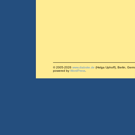
© 2005-2026
www.diabsite.de
(Helga Uphoff), Berlin, Ger
powered by
WordPress
.