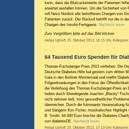
kann, dass die Blutzuckerwerte der Patienten höher
erwartet ausfallen können. Um die Sicherheit von 
ruft Novo Nordisk alle betroffenen Chargen von G
Patienten zurück. Der Rückruf betrifft nur die in 
Chargen des Insulin-Fertigpens.
Nachricht lesen
Zum Vergrößern bitte auf das Bild klicken.
Helga Uphoff, 25. Oktober 2013, 18.15 Uhr, Kategorie
64 Tausend Euro Spenden für Diab
Thomas-Fuchsberger-Preis 2013 verliehen: Die Or
Deutsche Diabetes-Hilfe lud gestern zum dritten M
Gala in den Berliner Meistersaal und stellte Diabe
Folgeerkrankungen in den Fokus der Öffentlichkei
die Verleihung des Thomas-Fuchsberger-Preis an 
Indien durch Showlegende Joachim „Blacky“ Fuchsb
nicht nehmen ließ, trotz gesundheitlicher Probleme
überreichen. Durch die fulminante Veranstaltung f
und Sängerin Kim Fisher, musikalisches Highlight
B. Smith. 64.000 Euro brachte die Diabetes-Charit
von diabetesDE.
Nachricht lesen
Helga Uphoff, 25. Oktober 2013, 17.13 Uhr, Kategorie