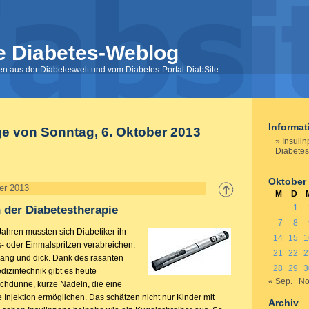
e Diabetes-Weblog
nen aus der Diabeteswelt und vom Diabetes-Portal DiabSite
Informa
ge von Sonntag, 6. Oktober 2013
Insulin
Diabetes
Oktober
er 2013
M
D
1
n der Diabetestherapie
7
8
Jahren mussten sich Diabetiker ihr
14
15
1
s- oder Einmalspritzen verabreichen.
21
22
2
ang und dick. Dank des rasanten
28
29
3
edizintechnik gibt es heute
« Sep.
No
chdünne, kurze Nadeln, die eine
 Injektion ermöglichen. Das schätzen nicht nur Kinder mit
Archiv