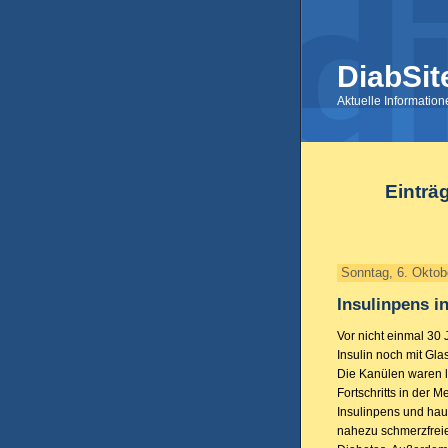
DiabSit
Aktuelle Informatio
Einträ
Sonntag, 6. Oktob
Insulinpens i
Vor nicht einmal 30 
Insulin noch mit Gla
Die Kanülen waren l
Fortschritts in der M
Insulinpens und hau
nahezu schmerzfreie