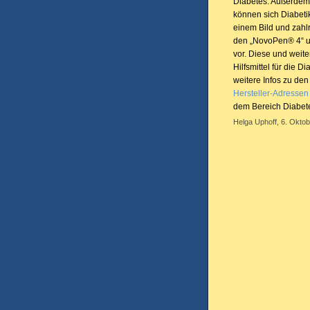
Diabetes. Außerdem 
können sich Diabetik
einem Bild und zahl
den „NovoPen® 4“ u
vor. Diese und weite
Hilfsmittel für die 
weitere Infos zu den
Hersteller-Adressen
dem Bereich Diabet
Helga Uphoff, 6. Oktob