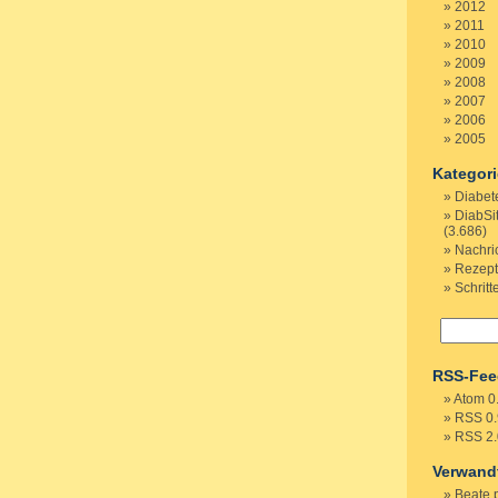
2012
2011
2010
2009
2008
2007
2006
2005
Kategor
Diabet
DiabSi
(3.686)
Nachri
Rezep
Schritt
RSS-Fee
Atom 0
RSS 0.
RSS 2.
Verwand
Beate 