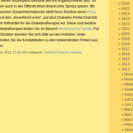
sehen Insulinpens beinahe wie ein Kugelschreiber aus. So
2026
er auch in der Öffentlichkeit diskret eine Spritze geben. Mit
2025
reichen Zusatzinformationen stellt Novo Nordisk seine
Pens
,
2024
nd den „NovoPen® echo“, auf dem Diabetes-Portal DiabSite
2023
re Hilfsmittel für die Diabetestherapie vor. Diese und weitere
2022
Diabetestherapie finden Sie im Bereich
Medizinische Geräte
. Für
2021
2020
 Geräten wenden Sie sich bitte an den Anbieter. Unter
2019
inden Sie die Kontaktdaten zu den bekanntesten Firmen aus
2018
es.
2017
er 2013, 17.42 Uhr, Kategorie:
DiabSite Diabetes-Weblog
2016
2015
2014
2013
Deze
Nove
Okto
Sept
Augu
Juli 
Juni
Mai 
April
März
Febr
Janu