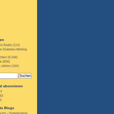
ien
es-Radio
(114)
te Diabetes-Weblog
chten
(9.348)
te
(856)
e zählen
(164)
d abonnieren
.3
92
0
te Blogs
putzt – Diabetesblog