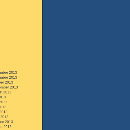
mber 2013
mber 2013
ber 2013
ember 2013
st 2013
2013
 2013
2013
 2013
 2013
uar 2013
ar 2013