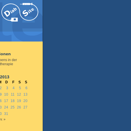
tionen
pens in der
therapie
 2013
M
D
F
S
S
2
3
4
5
6
9
10
11
12
13
6
17
18
19
20
3
24
25
26
27
0
31
v. »