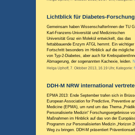
Lichtblick für Diabetes-Forschung
Gemeinsam haben WissenschafterInnen der TU G
Karl-Franzens-Universität und Medizinischen
Universität Graz ein Molekül entwickelt, das das
fettabbauende Enzym ATGL hemmt. Ein wichtiger
Fortschritt besonders im Hinblick auf die möglich
von Typ-2-Diabetes, aber auch für KrebspatientInne
Abmagerung, der sogenannten Kachexie, leiden.
N
Helga Uphoff, 7. Oktober 2013, 16.19 Uhr, Kategorie:
DDH-M NRW international vertret
EPMA 2013: Ende September trafen sich in Brüssel
European Association for Predictive, Preventive a
Medicine (EPMA), um rund um das Thema „Prädikt
Personalisierte Medizin“ Forschungsergebnisse vor
Maßnahmen im Hinblick auf das von der Europäi
Programm zur Personalisierten Medizin „Horizon 20
Weg zu bringen. DDH-M präsentiert Präventionsar