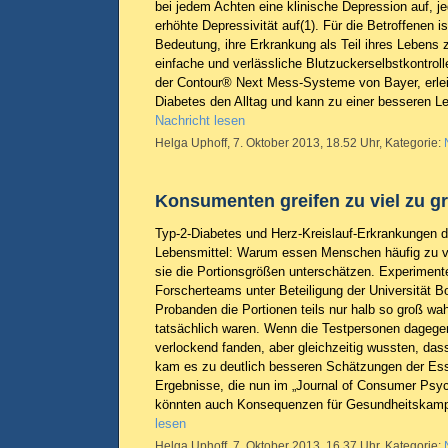
bei jedem Achten eine klinische Depression auf, jed
erhöhte Depressivität auf(1). Für die Betroffenen is
Bedeutung, ihre Erkrankung als Teil ihres Lebens 
einfache und verlässliche Blutzuckerselbstkontrolle
der Contour® Next Mess-Systeme von Bayer, erle
Diabetes den Alltag und kann zu einer besseren Le
Nachricht lesen
Helga Uphoff, 7. Oktober 2013, 18.52 Uhr, Kategorie:
Konsumenten greifen zu viel zu g
Typ-2-Diabetes und Herz-Kreislauf-Erkrankungen d
Lebensmittel: Warum essen Menschen häufig zu vi
sie die Portionsgrößen unterschätzen. Experimente
Forscherteams unter Beteiligung der Universität B
Probanden die Portionen teils nur halb so groß w
tatsächlich waren. Wenn die Testpersonen dagege
verlockend fanden, aber gleichzeitig wussten, das
kam es zu deutlich besseren Schätzungen der Ess
Ergebnisse, die nun im „Journal of Consumer Psych
könnten auch Konsequenzen für Gesundheitskam
lesen
Helga Uphoff, 7. Oktober 2013, 16.37 Uhr, Kategorie: