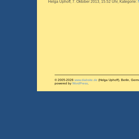
Helga Uphoff, 7. Oktober 2013, 15.52 Uhr, Kategorie:
© 2005-2026
www.diabsite.de
(Helga Uphoff), Berlin, Ger
powered by
WordPress
.