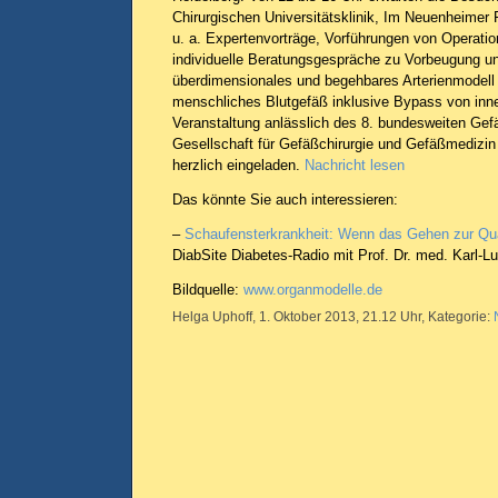
Chirurgischen Universitätsklinik, Im Neuenheimer F
u. a. Expertenvorträge, Vorführungen von Operati
individuelle Beratungsgespräche zu Vorbeugung und
überdimensionales und begehbares Arterienmodell l
menschliches Blutgefäß inklusive Bypass von inn
Veranstaltung anlässlich des 8. bundesweiten Ge
Gesellschaft für Gefäßchirurgie und Gefäßmedizin s
herzlich eingeladen.
Nachricht lesen
Das könnte Sie auch interessieren:
–
Schaufensterkrankheit: Wenn das Gehen zur Qua
DiabSite Diabetes-Radio mit Prof. Dr. med. Karl-L
Bildquelle:
www.organmodelle.de
Helga Uphoff, 1. Oktober 2013, 21.12 Uhr, Kategorie: