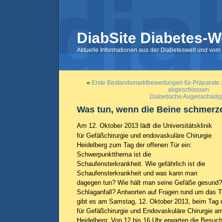
DiabSite Diabetes-W
Aktuelle Informationen aus der Diabeteswelt und vom 
«
Erste Bestandsmarktbewertungen für Präparate
abgeschlossen
Diabetische Augenschädig
Was tun, wenn die Beine schmerz
Am 12. Oktober 2013 lädt die Universitätsklinik
für Gefäßchirurgie und endovaskuläre Chirurgie
Heidelberg zum Tag der offenen Tür ein:
Schwerpunktthema ist die
Schaufensterkrankheit. Wie gefährlich ist die
Schaufensterkrankheit und was kann man
dagegen tun? Wie hält man seine Gefäße gesund?
Schlaganfall? Antworten auf Fragen rund um das
gibt es am Samstag, 12. Oktober 2013, beim Tag de
für Gefäßchirurgie und Endovaskuläre Chirurgie am
Heidelberg: Von 12 bis 16 Uhr erwarten die Besuch