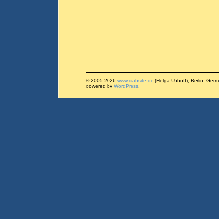
© 2005-2026
www.diabsite.de
(Helga Uphoff), Berlin, Ger
powered by
WordPress
.