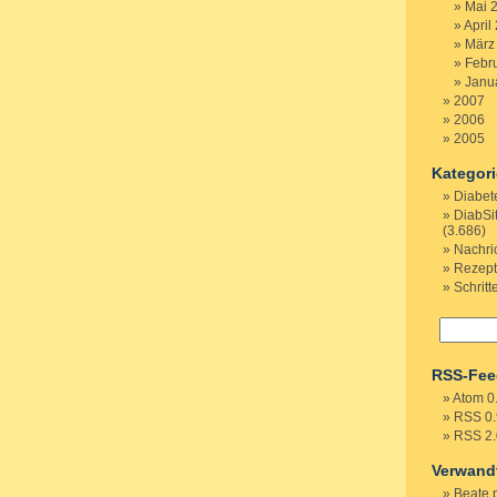
Mai 
April
März
Febr
Janu
2007
2006
2005
Kategor
Diabet
DiabSi
(3.686)
Nachri
Rezep
Schritt
RSS-Fee
Atom 0
RSS 0.
RSS 2.
Verwand
Beate 