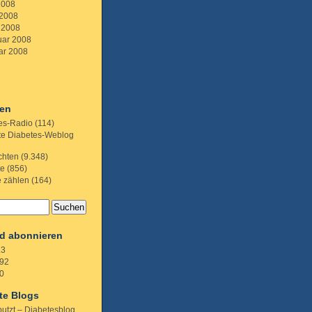
2008
 2008
 2008
uar 2008
ar 2008
ien
es-Radio
(114)
te Diabetes-Weblog
chten
(9.348)
te
(856)
e zählen
(164)
d abonnieren
.3
92
0
te Blogs
putzt – Diabetesblog