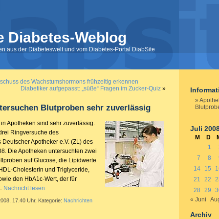
e Diabetes-Weblog
nen aus der Diabeteswelt und vom Diabetes-Portal DiabSite
rschuss des Wachstumshormons frühzeitig erkennen
Diabetiker aufgepasst: „süße“ Fragen im Zucker-Quiz
»
Informa
Apothe
tersuchen Blutproben sehr zuverlässig
Blutprob
in Apotheken sind sehr zuverlässig.
Juli 200
 drei Ringversuche des
M
D
s Deutscher Apotheker e.V. (ZL) des
1
08. Die Apotheken untersuchten zwei
7
8
lproben auf Glucose, die Lipidwerte
14
15
1
HDL-Cholesterin und Triglyceride,
wie den HbA1c-Wert, der für
21
22
2
t.
Nachricht lesen
28
29
3
« Juni
Aug
2008, 17.40 Uhr, Kategorie:
Nachrichten
Archiv