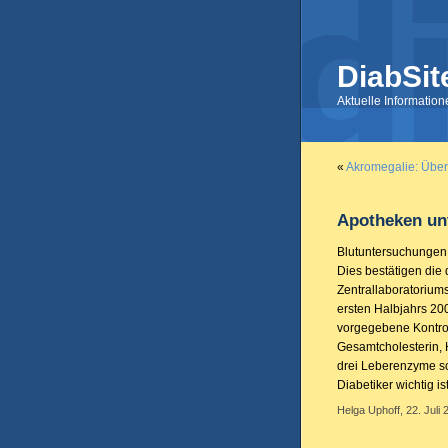
DiabSit
Aktuelle Informatio
«
Akromegalie: Übe
Apotheken un
Blutuntersuchungen 
Dies bestätigen die
Zentrallaboratorium
ersten Halbjahrs 20
vorgegebene Kontrol
Gesamtcholesterin, 
drei Leberenzyme so
Diabetiker wichtig is
Helga Uphoff, 22. Juli 