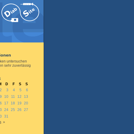
tionen
ken untersuchen
en sehr zuverlässig
8
M
D
F
S
S
2
3
4
5
6
9
10
11
12
13
6
17
18
19
20
3
24
25
26
27
0
31
. »