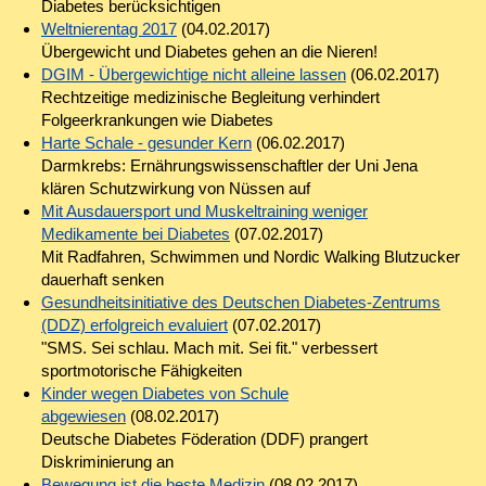
Diabetes berücksichtigen
Weltnierentag 2017
(04.02.2017)
Übergewicht und Diabetes gehen an die Nieren!
DGIM - Übergewichtige nicht alleine lassen
(06.02.2017)
Rechtzeitige medizinische Begleitung verhindert
Folgeerkrankungen wie Diabetes
Harte Schale - gesunder Kern
(06.02.2017)
Darmkrebs: Ernährungswissenschaftler der Uni Jena
klären Schutzwirkung von Nüssen auf
Mit Ausdauersport und Muskeltraining weniger
Medikamente bei Diabetes
(07.02.2017)
Mit Radfahren, Schwimmen und Nordic Walking Blutzucker
dauerhaft senken
Gesundheitsinitiative des Deutschen Diabetes-Zentrums
(DDZ) erfolgreich evaluiert
(07.02.2017)
"SMS. Sei schlau. Mach mit. Sei fit." verbessert
sportmotorische Fähigkeiten
Kinder wegen Diabetes von Schule
abgewiesen
(08.02.2017)
Deutsche Diabetes Föderation (DDF) prangert
Diskriminierung an
Bewegung ist die beste Medizin
(08.02.2017)