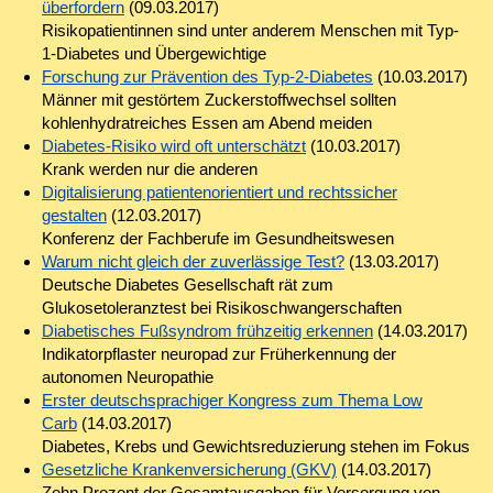
überfordern
(09.03.2017)
Risikopatientinnen sind unter anderem Menschen mit Typ-
1-Diabetes und Übergewichtige
Forschung zur Prävention des Typ-2-Diabetes
(10.03.2017)
Männer mit gestörtem Zuckerstoffwechsel sollten
kohlenhydratreiches Essen am Abend meiden
Diabetes-Risiko wird oft unterschätzt
(10.03.2017)
Krank werden nur die anderen
Digitalisierung patientenorientiert und rechtssicher
gestalten
(12.03.2017)
Konferenz der Fachberufe im Gesundheitswesen
Warum nicht gleich der zuverlässige Test?
(13.03.2017)
Deutsche Diabetes Gesellschaft rät zum
Glukosetoleranztest bei Risikoschwangerschaften
Diabetisches Fußsyndrom frühzeitig erkennen
(14.03.2017)
Indikatorpflaster neuropad zur Früherkennung der
autonomen Neuropathie
Erster deutschsprachiger Kongress zum Thema Low
Carb
(14.03.2017)
Diabetes, Krebs und Gewichtsreduzierung stehen im Fokus
Gesetzliche Krankenversicherung (GKV)
(14.03.2017)
Zehn Prozent der Gesamtausgaben für Versorgung von