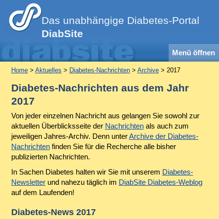
Das unabhängige Diabetes-Portal
DiabSite
Menü öffnen
Home
>
Aktuelles
>
Diabetes-Nachrichten
>
Archive
> 2017
Diabetes-Nachrichten aus dem Jahr
2017
Von jeder einzelnen Nachricht aus gelangen Sie sowohl zur
aktuellen Überblicksseite der
Nachrichten
als auch zum
jeweiligen Jahres-Archiv. Denn unter
Archive der Diabetes-
Nachrichten
finden Sie für die Recherche alle bisher
publizierten Nachrichten.
In Sachen Diabetes halten wir Sie mit unserem
Diabetes-
Newsletter
und nahezu täglich im
DiabSite Diabetes-Weblog
auf dem Laufenden!
Diabetes-News 2017