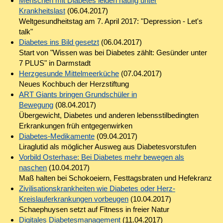
Menschen mit Diabetes leiden häufig unter
Krankheitslast
(06.04.2017)
Weltgesundheitstag am 7. April 2017: "Depression - Let's
talk"
Diabetes ins Bild gesetzt
(06.04.2017)
Start von "Wissen was bei Diabetes zählt: Gesünder unter
7 PLUS" in Darmstadt
Herzgesunde Mittelmeerküche
(07.04.2017)
Neues Kochbuch der Herzstiftung
ART Giants bringen Grundschüler in
Bewegung
(08.04.2017)
Übergewicht, Diabetes und anderen lebensstilbedingten
Erkrankungen früh entgegenwirken
Diabetes-Medikamente
(09.04.2017)
Liraglutid als möglicher Ausweg aus Diabetesvorstufen
Vorbild Osterhase: Bei Diabetes mehr bewegen als
naschen
(10.04.2017)
Maß halten bei Schokoeiern, Festtagsbraten und Hefekranz
Zivilisationskrankheiten wie Diabetes oder Herz-
Kreislauferkrankungen vorbeugen
(10.04.2017)
Schaephuysen setzt auf Fitness in freier Natur
Digitales Diabetesmanagement
(11.04.2017)