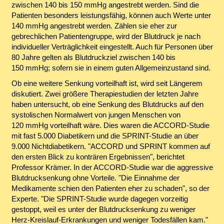
zwischen 140 bis 150 mmHg angestrebt werden. Sind die
Patienten besonders leistungsfähig, können auch Werte unter
140 mmHg angestrebt werden. Zählen sie eher zur
gebrechlichen Patientengruppe, wird der Blutdruck je nach
individueller Verträglichkeit eingestellt. Auch für Personen über
80 Jahre gelten als Blutdruckziel zwischen 140 bis
150 mmHg; sofern sie in einem guten Allgemeinzustand sind.
Ob eine weitere Senkung vorteilhaft ist, wird seit Längerem
diskutiert. Zwei größere Therapiestudien der letzten Jahre
haben untersucht, ob eine Senkung des Blutdrucks auf den
systolischen Normalwert von jungen Menschen von
120 mmHg vorteilhaft wäre. Dies waren die ACCORD-Studie
mit fast 5.000 Diabetikern und die SPRINT-Studie an über
9.000 Nichtdiabetikern. "ACCORD und SPRINT kommen auf
den ersten Blick zu konträren Ergebnissen", berichtet
Professor Krämer. In der ACCORD-Studie war die aggressive
Blutdrucksenkung ohne Vorteile. "Die Einnahme der
Medikamente schien den Patienten eher zu schaden", so der
Experte. "Die SPRINT-Studie wurde dagegen vorzeitig
gestoppt, weil es unter der Blutdrucksenkung zu weniger
Herz-Kreislauf-Erkrankungen und weniger Todesfällen kam."