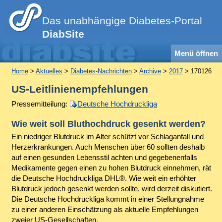
Das unabhängige Diabetes-Portal
DiabSite
Menü öffnen
Home
>
Aktuelles
>
Diabetes-Nachrichten
>
Archive
>
2017
> 170126
US-Leitlinienempfehlungen
Pressemitteilung:
Deutsche Hochdruckliga
Wie weit soll Bluthochdruck gesenkt werden?
Ein niedriger Blutdruck im Alter schützt vor Schlaganfall und
Herzerkrankungen. Auch Menschen über 60 sollten deshalb
auf einen gesunden Lebensstil achten und gegebenenfalls
Medikamente gegen einen zu hohen Blutdruck einnehmen, rät
die Deutsche Hochdruckliga DHL®. Wie weit ein erhöhter
Blutdruck jedoch gesenkt werden sollte, wird derzeit diskutiert.
Die Deutsche Hochdruckliga kommt in einer Stellungnahme
zu einer anderen Einschätzung als aktuelle Empfehlungen
zweier US-Gesellschaften.