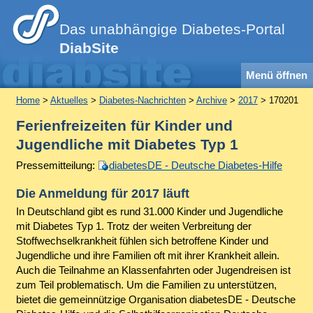
Das unabhängige Diabetes-Portal
DiabSite
Menü öffnen
Home
>
Aktuelles
>
Diabetes-Nachrichten
>
Archive
>
2017
> 170201
Ferienfreizeiten für Kinder und
Jugendliche mit Diabetes Typ 1
Pressemitteilung:
diabetesDE - Deutsche Diabetes-Hilfe
Die Anmeldung für 2017 läuft
In Deutschland gibt es rund 31.000 Kinder und Jugendliche
mit Diabetes Typ 1. Trotz der weiten Verbreitung der
Stoffwechselkrankheit fühlen sich betroffene Kinder und
Jugendliche und ihre Familien oft mit ihrer Krankheit allein.
Auch die Teilnahme an Klassenfahrten oder Jugendreisen ist
zum Teil problematisch. Um die Familien zu unterstützen,
bietet die gemeinnützige Organisation diabetesDE - Deutsche