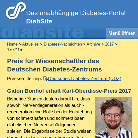
Das unabhängige Diabetes-Portal
DiabSite
Menü öffnen
Home
>
Aktuelles
>
Diabetes-Nachrichten
>
Archive
>
2017
>
170211b
Preis für Wissenschaftler des
Deutschen Diabetes-Zentrums
Pressemitteilung:
Deutsches Diabetes-Zentrum (DDZ)
Gidon Bönhof erhält Karl-Oberdisse-Preis 2017
Bisherige Studien deuten darauf hin, dass
sowohl Nervendegeneration als auch -
regeneration eine Rolle bei der Entstehung
von schmerzhaften und schmerzlosen
diabetischen Nervenschädigungen
spielen. Die Ergebnisse der Studie weisen
darauf hin, dass in der schmerzhaften