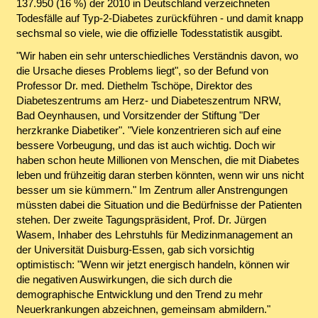
137.950 (16 %) der 2010 in Deutschland verzeichneten
Todesfälle auf Typ-2-Diabetes zurückführen - und damit knapp
sechsmal so viele, wie die offizielle Todesstatistik ausgibt.
"Wir haben ein sehr unterschiedliches Verständnis davon, wo
die Ursache dieses Problems liegt", so der Befund von
Professor Dr. med. Diethelm Tschöpe, Direktor des
Diabeteszentrums am Herz- und Diabeteszentrum NRW,
Bad Oeynhausen, und Vorsitzender der Stiftung "Der
herzkranke Diabetiker". "Viele konzentrieren sich auf eine
bessere Vorbeugung, und das ist auch wichtig. Doch wir
haben schon heute Millionen von Menschen, die mit Diabetes
leben und frühzeitig daran sterben könnten, wenn wir uns nicht
besser um sie kümmern." Im Zentrum aller Anstrengungen
müssten dabei die Situation und die Bedürfnisse der Patienten
stehen. Der zweite Tagungspräsident, Prof. Dr. Jürgen
Wasem, Inhaber des Lehrstuhls für Medizinmanagement an
der Universität Duisburg-Essen, gab sich vorsichtig
optimistisch: "Wenn wir jetzt energisch handeln, können wir
die negativen Auswirkungen, die sich durch die
demographische Entwicklung und den Trend zu mehr
Neuerkrankungen abzeichnen, gemeinsam abmildern."