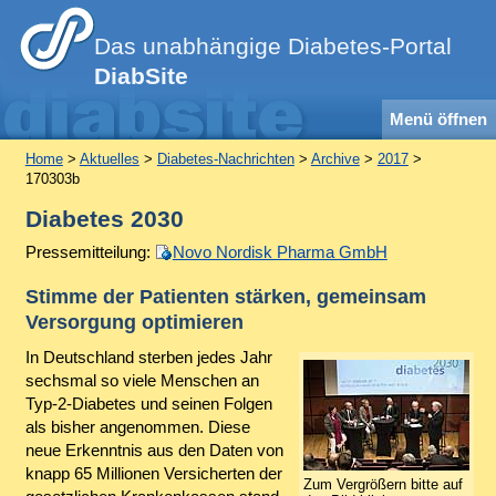
Das unabhängige Diabetes-Portal
DiabSite
Menü öffnen
Home
>
Aktuelles
>
Diabetes-Nachrichten
>
Archive
>
2017
>
170303b
Diabetes 2030
Pressemitteilung:
Novo Nordisk Pharma GmbH
Stimme der Patienten stärken, gemeinsam
Versorgung optimieren
In Deutschland sterben jedes Jahr
sechsmal so viele Menschen an
Typ-2-Diabetes und seinen Folgen
als bisher angenommen. Diese
neue Erkenntnis aus den Daten von
knapp 65 Millionen Versicherten der
Zum Vergrößern bitte auf