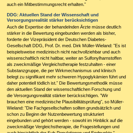
auch ein Mitbestimmungsrecht erhalten."
DDG: Aktuellen Stand der Wissenschaft und
Versorgungsrealität stärker berücksichtigen
Auch die Expertise der behandelnden Ärzte müsse deutlich
stärker in die Bewertung eingebunden werden als bisher,
forderte der Vizepräsident der Deutschen Diabetes-
Gesellschaft DDG, Prof. Dr. med. Dirk Müller-Wieland: "Es ist
beispielsweise medizinisch nicht nachvollziehbar und auch
wissenschaftlich nicht haltbar, weiter an Sulfonylharnstoffen
als zweckmäßige Vergleichstherapie festzuhalten - einer
Substanzgruppe, die per Wirkmechanismus und klinisch
belegt zu signifikant mehr schweren Hypoglykämien führt und
daher potentiell tödlich ist." Die Bewertungsmethodik müsse
den aktuellen Stand der wissenschaftlichen Forschung und
die Versorgungsrealität stärker berücksichtigen. "Wir
brauchen eine medizinische Plausibilitätsprüfung", so Müller-
Wieland: "Die Fachgesellschaften sollten grundsätzlich und
schon zu Beginn der Nutzenbewertung strukturiert
eingebunden und gehört werden - sowohl im Hinblick auf die
zweckmäßige Vergleichstherapie, die Fragestellungen und
auch hinsichtlich der Sub-Populationen und Endpunkte."