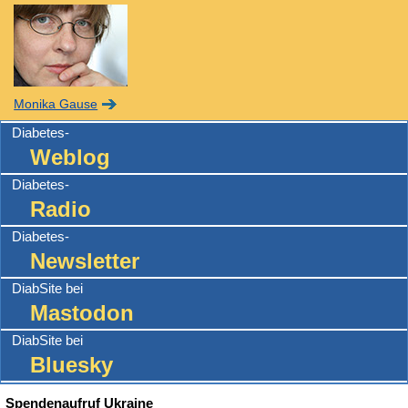
Monika Gause
Diabetes-
Weblog
Diabetes-
Radio
Diabetes-
Newsletter
DiabSite bei
Mastodon
DiabSite bei
Bluesky
Spendenaufruf Ukraine