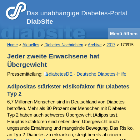
Das unabhängige Diabetes-Portal
DiabSite
Menü öffnen
Home
>
Aktuelles
>
Diabetes-Nachrichten
>
Archive
>
2017
> 170915
Jeder zweite Erwachsene hat
Übergewicht
Pressemitteilung:
diabetesDE - Deutsche Diabetes-Hilfe
Adipositas stärkster Risikofaktor für Diabetes
Typ 2
6,7 Millionen Menschen sind in Deutschland von Diabetes
betroffen. Mehr als 90 Prozent der Menschen mit Diabetes
Typ 2 haben auch schweres Übergewicht (Adipositas).
Hauptrisikofaktoren sind neben dem Übergewicht auch
ungesunde Ernährung und mangelnde Bewegung. Das Risiko,
an Typ-2-Diabetes zu erkranken, steigt bereits ab einem