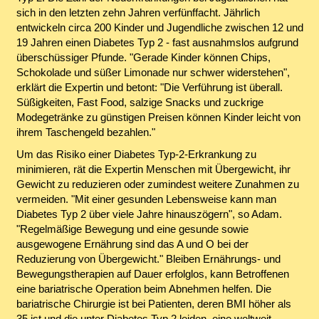
sich in den letzten zehn Jahren verfünffacht. Jährlich
entwickeln circa 200 Kinder und Jugendliche zwischen 12 und
19 Jahren einen Diabetes Typ 2 - fast ausnahmslos aufgrund
überschüssiger Pfunde. "Gerade Kinder können Chips,
Schokolade und süßer Limonade nur schwer widerstehen",
erklärt die Expertin und betont: "Die Verführung ist überall.
Süßigkeiten, Fast Food, salzige Snacks und zuckrige
Modegetränke zu günstigen Preisen können Kinder leicht von
ihrem Taschengeld bezahlen."
Um das Risiko einer Diabetes Typ-2-Erkrankung zu
minimieren, rät die Expertin Menschen mit Übergewicht, ihr
Gewicht zu reduzieren oder zumindest weitere Zunahmen zu
vermeiden. "Mit einer gesunden Lebensweise kann man
Diabetes Typ 2 über viele Jahre hinauszögern", so Adam.
"Regelmäßige Bewegung und eine gesunde sowie
ausgewogene Ernährung sind das A und O bei der
Reduzierung von Übergewicht." Bleiben Ernährungs- und
Bewegungstherapien auf Dauer erfolglos, kann Betroffenen
eine bariatrische Operation beim Abnehmen helfen. Die
bariatrische Chirurgie ist bei Patienten, deren BMI höher als
35 ist und die unter Diabetes Typ 2 leiden, eine weltweit