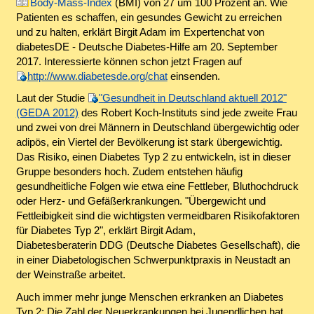
Body-Mass-Index
(BMI) von 27 um 100 Prozent an. Wie
Patienten es schaffen, ein gesundes Gewicht zu erreichen
und zu halten, erklärt Birgit Adam im Expertenchat von
diabetesDE - Deutsche Diabetes-Hilfe am 20. September
2017. Interessierte können schon jetzt Fragen auf
http://www.diabetesde.org/chat
einsenden.
Laut der Studie
"Gesundheit in Deutschland aktuell 2012"
(GEDA 2012)
des Robert Koch-Instituts sind jede zweite Frau
und zwei von drei Männern in Deutschland übergewichtig oder
adipös, ein Viertel der Bevölkerung ist stark übergewichtig.
Das Risiko, einen Diabetes Typ 2 zu entwickeln, ist in dieser
Gruppe besonders hoch. Zudem entstehen häufig
gesundheitliche Folgen wie etwa eine Fettleber, Bluthochdruck
oder Herz- und Gefäßerkrankungen. "Übergewicht und
Fettleibigkeit sind die wichtigsten vermeidbaren Risikofaktoren
für Diabetes Typ 2", erklärt Birgit Adam,
Diabetesberaterin DDG (Deutsche Diabetes Gesellschaft), die
in einer Diabetologischen Schwerpunktpraxis in Neustadt an
der Weinstraße arbeitet.
Auch immer mehr junge Menschen erkranken an Diabetes
Typ 2: Die Zahl der Neuerkrankungen bei Jugendlichen hat