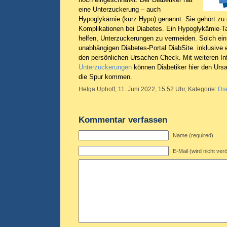
eine Unterzuckerung – auch
Hypoglykämie (kurz Hypo) genannt. Sie gehört zu 
Komplikationen bei Diabetes. Ein Hypoglykämie-T
helfen, Unterzuckerungen zu vermeiden. Solch ei
unabhängigen Diabetes-Portal DiabSite inklusive
den persönlichen Ursachen-Check. Mit weiteren 
Unterzuckerungen
können Diabetiker hier den Ursa
die Spur kommen.
Helga Uphoff, 11. Juni 2022, 15.52 Uhr, Kategorie:
Di
Kommentar verfassen
Name (required)
E-Mail (wird nicht verö