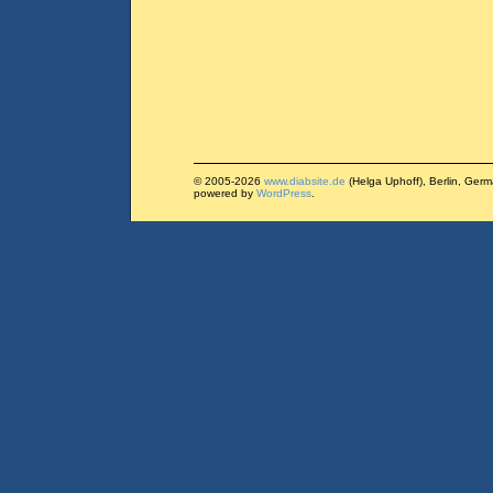
© 2005-2026
www.diabsite.de
(Helga Uphoff), Berlin, Ger
powered by
WordPress
.