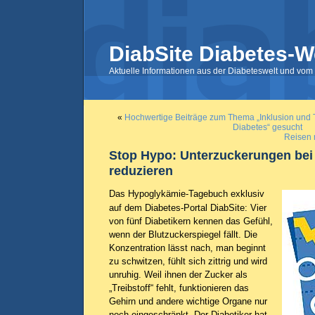
DiabSite Diabetes-W
Aktuelle Informationen aus der Diabeteswelt und vom 
«
Hochwertige Beiträge zum Thema „Inklusion und 
Diabetes“ gesucht
Reisen 
Stop Hypo: Unterzuckerungen bei
reduzieren
Das Hypoglykämie-Tagebuch exklusiv
auf dem Diabetes-Portal DiabSite: Vier
von fünf Diabetikern kennen das Gefühl,
wenn der Blutzuckerspiegel fällt. Die
Konzentration lässt nach, man beginnt
zu schwitzen, fühlt sich zittrig und wird
unruhig. Weil ihnen der Zucker als
„Treibstoff“ fehlt, funktionieren das
Gehirn und andere wichtige Organe nur
noch eingeschränkt. Der Diabetiker hat