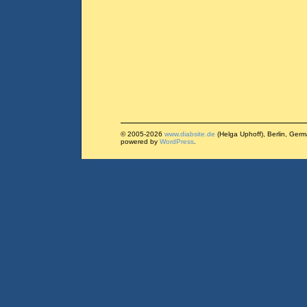
© 2005-2026
www.diabsite.de
(Helga Uphoff), Berlin, Ger
powered by
WordPress
.