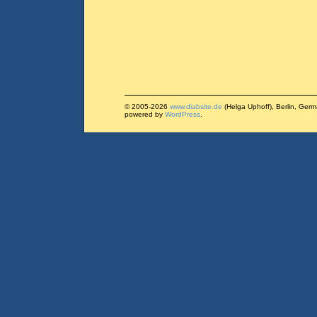
© 2005-2026
www.diabsite.de
(Helga Uphoff), Berlin, Ger
powered by
WordPress
.