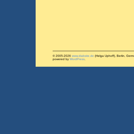
© 2005-2026
www.diabsite.de
(Helga Uphoff), Berlin, Ger
powered by
WordPress
.