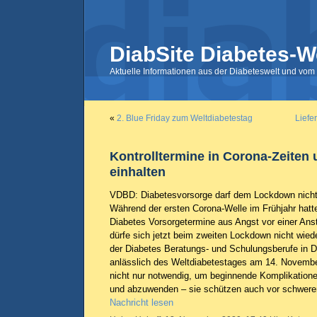
DiabSite Diabetes-W
Aktuelle Informationen aus der Diabeteswelt und vom 
«
2. Blue Friday zum Weltdiabetestag
Liefe
Kontrolltermine in Corona-Zeiten
einhalten
VDBD: Diabetesvorsorge darf dem Lockdown nicht 
Während der ersten Corona-Welle im Frühjahr hatt
Diabetes Vorsorgetermine aus Angst vor einer An
dürfe sich jetzt beim zweiten Lockdown nicht wied
der Diabetes Beratungs- und Schulungsberufe in 
anlässlich des Weltdiabetestages am 14. Novembe
nicht nur notwendig, um beginnende Komplikatione
und abzuwenden – sie schützen auch vor schweren
Nachricht lesen