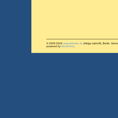
© 2005-2026
www.diabsite.de
(Helga Uphoff), Berlin, Ger
powered by
WordPress
.