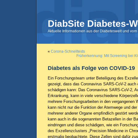
DiabSite Diabetes-W
Aktuelle Informationen aus der Diabeteswelt und vom 
«
Corona-Schnelltests
Früherkennung: Mit Screening bei K
Diabetes als Folge von COVID-19
Ein Forschungsteam unter Beteiligung des Exzell
gezeigt, dass das Coronavirus SARS-CoV-2 auch 
schädigen kann: Das Coronavirus SARS-CoV-2, A
Erkrankung, kann in viele verschiedene Körperzel
mehrere Forschungsarbeiten in den vergangenen 
kann nicht nur die Funktion der Atemwege und der
mehrerer anderer Organe empfindlich gestört wer
kann auch in die sogenannten Betazellen in der B
eindringen und diese schädigen, wie ein Forschun
des Exzellenzclusters „Precision Medicine in Chro
erstmalig beobachtete. Diese Zellen sind dafür zus