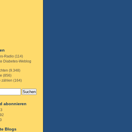
ien
es-Radio
(114)
te Diabetes-Weblog
chten
(9.348)
te
(856)
e zählen
(164)
d abonnieren
.3
92
0
te Blogs