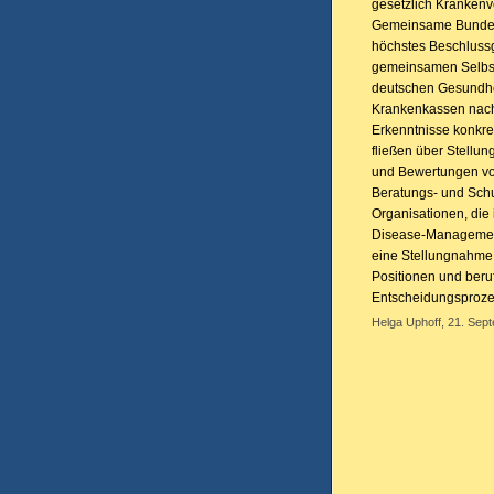
gesetzlich Krankenv
Gemeinsame Bundes
höchstes Beschluss
gemeinsamen Selbst
deutschen Gesundhei
Krankenkassen nach
Erkenntnisse konkre
fließen über Stellu
und Bewertungen von
Beratungs- und Schu
Organisationen, di
Disease-Management
eine Stellungnahme 
Positionen und beru
Entscheidungsproze
Helga Uphoff, 21. Sep