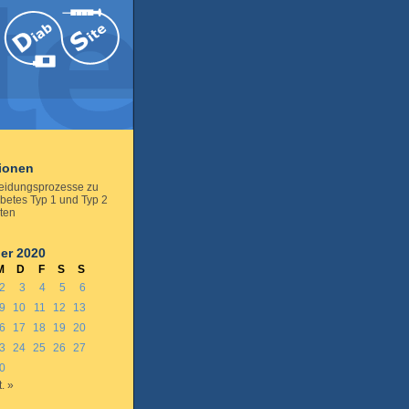
tionen
eidungsprozesse zu
etes Typ 1 und Typ 2
lten
er 2020
M
D
F
S
S
2
3
4
5
6
9
10
11
12
13
6
17
18
19
20
3
24
25
26
27
0
. »