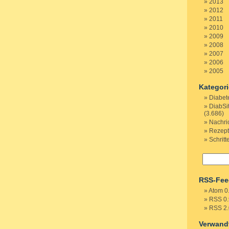
2013
2012
2011
2010
2009
2008
2007
2006
2005
Kategor
Diabet
DiabSi
(3.686)
Nachri
Rezep
Schritt
RSS-Fee
Atom 0
RSS 0.
RSS 2.
Verwand