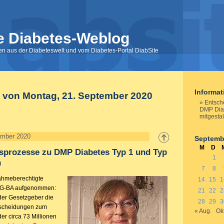
e Diabetes-Weblog
nen aus der Diabeteswelt und vom Diabetes-Portal DiabSite
Informa
e von Montag, 21. September 2020
Entsch
DMP Diab
mitgesta
ember 2020
Septemb
M
D
sprozesse zu DMP Diabetes Typ 1 und Typ
1
n
7
8
ahmeberechtigte
14
15
1
n G-BA aufgenommen:
21
22
2
t der Gesetzgeber die
28
29
3
tscheidungen zum
« Aug.
Okt
er circa 73 Millionen