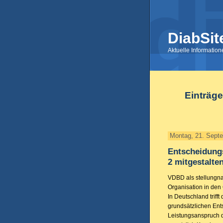
DiabSit
Aktuelle Informatio
Einträg
Montag, 21. Sept
Entscheidung
2 mitgestalte
VDBD als stellungn
Organisation in de
In Deutschland triff
grundsätzlichen En
Leistungsanspruch d