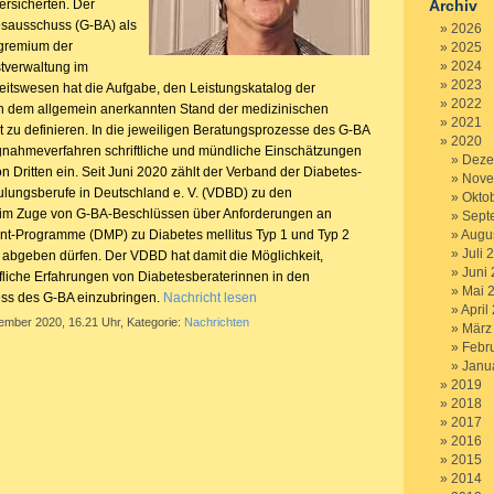
ersicherten. Der
Archiv
ausschuss (G-BA) als
2026
gremium der
2025
2024
verwaltung im
2023
tswesen hat die Aufgabe, den Leistungskatalog der
2022
 dem allgemein anerkannten Stand der medizinischen
2021
t zu definieren. In die jeweiligen Beratungsprozesse des G-BA
2020
ngnahmeverfahren schriftliche und mündliche Einschätzungen
Deze
 Dritten ein. Seit Juni 2020 zählt der Verband der Diabetes-
Nove
lungsberufe in Deutschland e. V. (VDBD) zu den
Okto
e im Zuge von G-BA-Beschlüssen über Anforderungen an
Sept
-Programme (DMP) zu Diabetes mellitus Typ 1 und Typ 2
Augu
Juli 
abgeben dürfen. Der VDBD hat damit die Möglichkeit,
Juni
fliche Erfahrungen von Diabetesberaterinnen in den
Mai 
ss des G-BA einzubringen.
Nachricht lesen
April
tember 2020, 16.21 Uhr, Kategorie:
Nachrichten
März
Febr
Janu
2019
2018
2017
2016
2015
2014