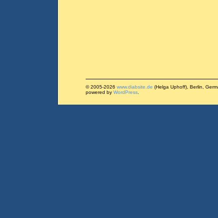
© 2005-2026
www.diabsite.de
(Helga Uphoff), Berlin, Ger
powered by
WordPress
.