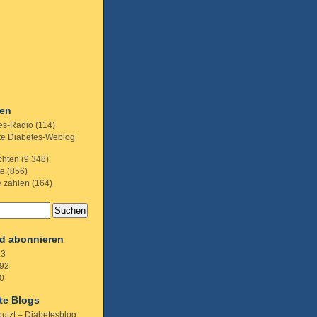
ien
es-Radio
(114)
te Diabetes-Weblog
chten
(9.348)
te
(856)
e zählen
(164)
d abonnieren
.3
92
0
te Blogs
putzt – Diabetesblog