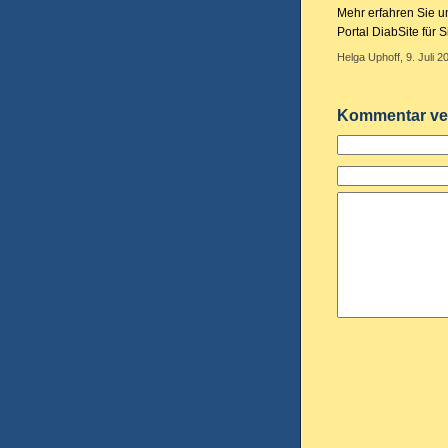
Mehr erfahren Sie u
Portal DiabSite für 
Helga Uphoff, 9. Juli 2
Kommentar ve