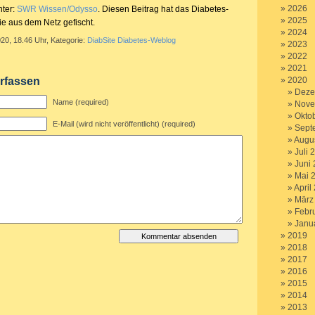
2026
nter:
SWR Wissen/Odysso
. Diesen Beitrag hat das Diabetes-
2025
Sie aus dem Netz gefischt.
2024
020, 18.46 Uhr, Kategorie:
DiabSite Diabetes-Weblog
2023
2022
2021
rfassen
2020
Deze
Name (required)
Nove
Okto
E-Mail (wird nicht veröffentlicht) (required)
Sept
Augu
Juli 
Juni
Mai 
April
März
Febr
Janu
2019
2018
2017
2016
2015
2014
2013