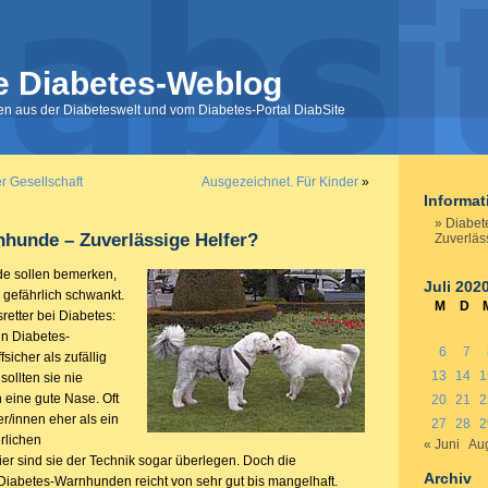
e Diabetes-Weblog
nen aus der Diabeteswelt und vom Diabetes-Portal DiabSite
r Gesellschaft
Ausgezeichnet. Für Kinder
»
Informa
Diabet
hunde – Zuverlässige Helfer?
Zuverläs
e sollen bemerken,
Juli 202
 gefährlich schwankt.
M
D
retter bei Diabetes:
n Diabetes-
6
7
sicher als zufällig
13
14
1
sollten sie nie
 eine gute Nase. Oft
20
21
2
r/innen eher als ein
27
28
2
rlichen
« Juni
Aug
r sind sie der Technik sogar überlegen. Doch die
Archiv
 Diabetes-Warnhunden reicht von sehr gut bis mangelhaft.