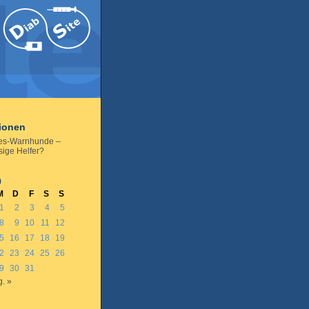
tionen
es-Warnhunde –
sige Helfer?
0
M
D
F
S
S
1
2
3
4
5
8
9
10
11
12
5
16
17
18
19
2
23
24
25
26
9
30
31
. »