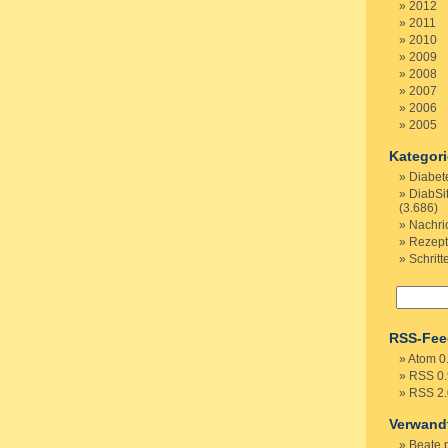
2012
2011
2010
2009
2008
2007
2006
2005
Kategor
Diabet
DiabSi
(3.686)
Nachri
Rezep
Schritt
RSS-Fee
Atom 0
RSS 0.
RSS 2.
Verwand
Beate 