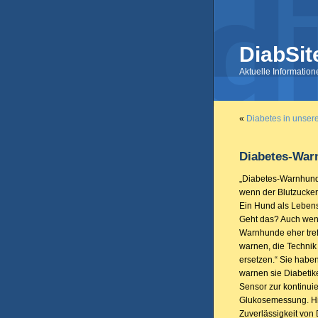
DiabSit
Aktuelle Informatio
«
Diabetes in unsere
Diabetes-Warn
„Diabetes-Warnhund
wenn der Blutzucker
Ein Hund als Lebens
Geht das? Auch wen
Warnhunde eher treff
warnen, die Technik 
ersetzen.“ Sie haben
warnen sie Diabetike
Sensor zur kontinuie
Glukosemessung. Hie
Zuverlässigkeit von