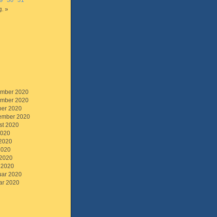
9
30
31
. »
mber 2020
mber 2020
ber 2020
ember 2020
st 2020
2020
 2020
2020
 2020
 2020
uar 2020
ar 2020