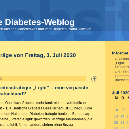
e Diabetes-Weblog
nen aus der Diabeteswelt und vom Diabetes-Portal DiabSite
Informa
räge von Freitag, 3. Juli 2020
Nation
„Light“ 
für Deut
Mit Di
Coronapa
20
übersta
betesstrategie „Light“ – eine verpasste
Juli 202
eutschland?
M
D
es Gesellschaft fordert mehr konkrete und verbindliche
ik: Die Deutsche Diabetes Gesellschaft (DDG) begrüßt die
6
7
ersten Nationalen Diabetesstrategie heute im Bundestag –
13
14
1
ur eine „Strategie light“ geworden. Wichtige Maßnahmen, die
20
21
2
 empfiehlt, fehlen, andere stehen ohne Bezug