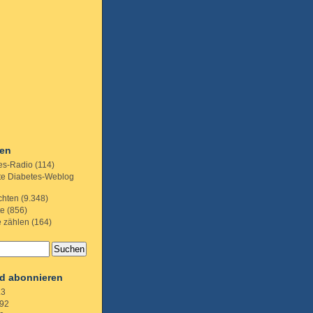
ien
es-Radio
(114)
te Diabetes-Weblog
chten
(9.348)
te
(856)
e zählen
(164)
d abonnieren
.3
92