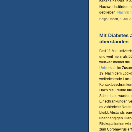
nebeneinander. In d
Nachwuchsförderung i
geblieben.
Nachrich
Helga Uphoff, 3. Juli 2
Mit Diabetes 
überstanden
Fast 11 Mio. Infizie
und weit mehr als 5
weltweit meldet die
Universität
im Zusam
19. Nach dem Lock
weitreichende Lock
Kontaktbeschränkun
Doch die Freude hiel
Schon bald wurden 
Einschränkungen ver
es zahlreiche Neuin
bleibt, Abstandsreg
unabhängigen Diabete
Risikopatienten wie 
zum Coronavirus erf