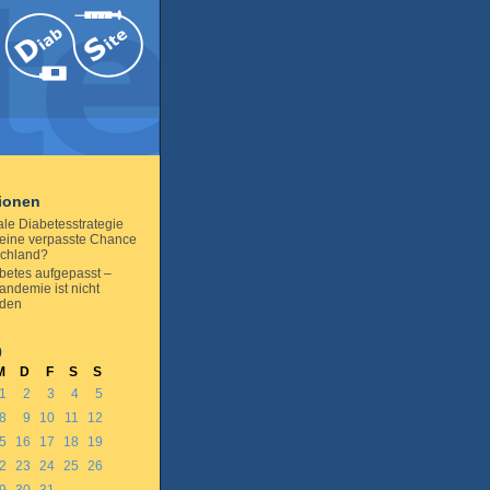
tionen
ale Diabetesstrategie
– eine verpasste Chance
schland?
abetes aufgepasst –
ndemie ist nicht
nden
0
M
D
F
S
S
1
2
3
4
5
8
9
10
11
12
5
16
17
18
19
2
23
24
25
26