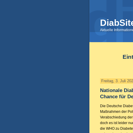
DiabSit
Aktuelle Informatio
Eint
Freitag, 3. Juli 20
Nationale Dia
Chance für D
Die Deutsche Diabet
Maßnahmen der Polit
Verabschiedung der 
doch es ist leider n
die WHO zu Diabetes