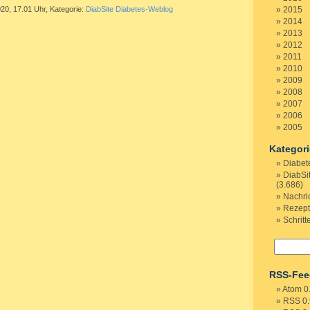
020, 17.01 Uhr, Kategorie:
DiabSite Diabetes-Weblog
2015
2014
2013
2012
2011
2010
2009
2008
2007
2006
2005
Kategor
Diabet
DiabSi
(3.686)
Nachri
Rezep
Schritt
RSS-Fee
Atom 0
RSS 0.