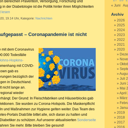
27
28
2
en Bereichen Prävention, Versorgung, Forschung und
« Juni
Aug
n der Diabetologie ist die Politik hinter ihren Möglichkeiten
t lesen
Archiv
020, 19.14 Uhr, Kategorie:
Nachrichten
2026
2025
2024
aufgepasst – Coronapandemie ist nicht
2023
2022
2021
rte mit dem Coronavirus
2020
Deze
00.000 Todesfälle
Nove
Johns-Hopkins-
Okto
menhang mit COVID-
Sept
down gab es
Augu
erungen bezüglich der
Juli 
gen in Deutschland.
Juni
t nicht lange an.
Mai 
regional wieder
April
März
hängt. Der Grund: In Fleischfabriken und Häuserblocks gab
Febr
fektionen. Sie wurden zu Corona-Hotspots. Die Maskenpflicht
Janu
eln und Maßnahmen zur Hygiene gelten weiter. Das Team des
2019
s-Portals DiabSite bittet alle, sich daran zu halten und
2018
Diabetiker zu schützen. Auf unserer aktualisierten
Sonderseite
2017
ahren Sie mehr. Bitte bleiben Sie gesund!
2016