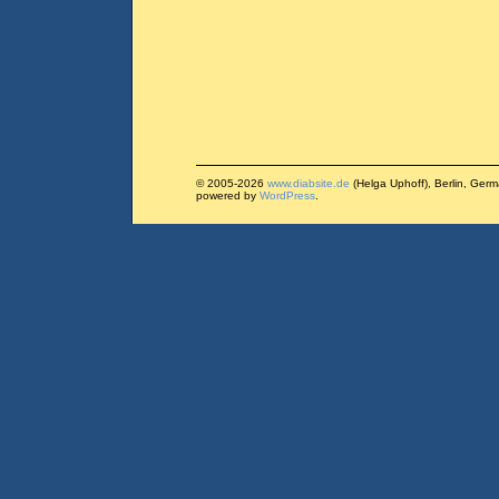
© 2005-2026
www.diabsite.de
(Helga Uphoff), Berlin, Ger
powered by
WordPress
.