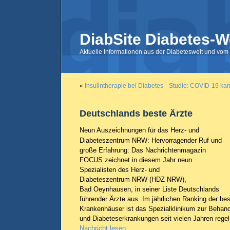
DiabSite Diabetes-W
Aktuelle Informationen aus der Diabeteswelt und vom 
«
Insulintherapie bei Diabetes
Studie: COVID-19 kan
Deutschlands beste Ärzte
Neun Auszeichnungen für das Herz- und
Diabeteszentrum NRW: Hervorragender Ruf und
große Erfahrung: Das Nachrichtenmagazin
FOCUS zeichnet in diesem Jahr neun
Spezialisten des Herz- und
Diabeteszentrum NRW (HDZ NRW),
Bad Oeynhausen, in seiner Liste Deutschlands
führender Ärzte aus. Im jährlichen Ranking der be
Krankenhäuser ist das Spezialklinikum zur Behandl
und Diabeteserkrankungen seit vielen Jahren regel
Nachricht lesen