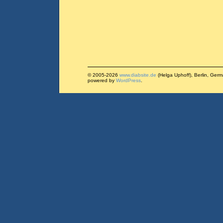
© 2005-2026
www.diabsite.de
(Helga Uphoff), Berlin, Ger
powered by
WordPress
.