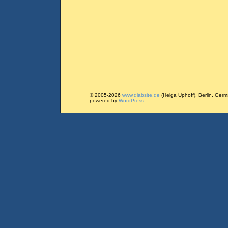
© 2005-2026
www.diabsite.de
(Helga Uphoff), Berlin, Ger
powered by
WordPress
.