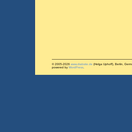
© 2005-2026
www.diabsite.de
(Helga Uphoff), Berlin, Ger
powered by
WordPress
.