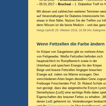
– 05.01.2017 –
Bruchsal
– 1. Diabetiker Treff im 
Mit diesen und zahlreichen weiteren Terminen wei
auf Veranstaltungen für Diabetes-Interessierte hin
etwas in Ihrer Nähe. Nutzen Sie die Treffen zur In
denn Wissen ist die beste Medizin – und das gan
Helga Uphoff, 29. Oktober 2016, 18.38 Uhr, Kategorie
Wenn Fettzellen die Farbe ändern
Im Körper von Säugetieren gibt es mehrere Arten
von Fettgewebe. Weiße Fettzellen befinden sich
hauptsächlich im Rumpfbereich sowie in der
Unterhaut und speichern Energie für den Körper.
Beige und braune Fettzellen hingegen brauchen
Energie auf, indem sie Wärme erzeugen. Den
verschiedenen Arten liegen dieselben Gene zugru
Freiburger Forschenden Prof. Dr. Roland Schüle un
nun gezeigt, dass das epigenetische Enzym Lysin
Demethylase (Lsd1) eine wichtige Rolle dabei spiel
Eigenschaften des braunen Fettes zu erhalten. „W
denen Lsd1 gehemmt ist, Veränderungen beobachte
und die
Glukosetoleranz
im Alter beeinflussen“, er