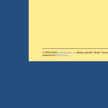
© 2005-2026
www.diabsite.de
(Helga Uphoff), Berlin, Ger
powered by
WordPress
.