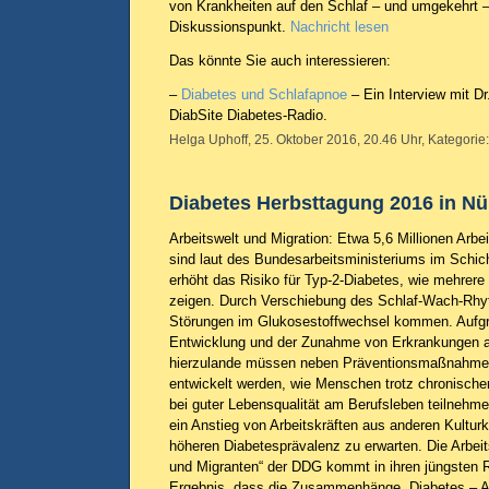
von Krankheiten auf den Schlaf – und umgekehrt – 
Diskussionspunkt.
Nachricht lesen
Das könnte Sie auch interessieren:
–
Diabetes und Schlafapnoe
– Ein Interview mit Dr
DiabSite Diabetes-Radio.
Helga Uphoff, 25. Oktober 2016, 20.46 Uhr, Kategorie
Diabetes Herbsttagung 2016 in N
Arbeitswelt und Migration: Etwa 5,6 Millionen Arb
sind laut des Bundesarbeitsministeriums im Schicht
erhöht das Risiko für Typ-2-Diabetes, wie mehrer
zeigen. Durch Verschiebung des Schlaf-Wach-Rh
Störungen im Glukosestoffwechsel kommen. Aufgr
Entwicklung und der Zunahme von Erkrankungen a
hierzulande müssen neben Präventionsmaßnahme
entwickelt werden, wie Menschen trotz chronische
bei guter Lebensqualität am Berufsleben teilnehm
ein Anstieg von Arbeitskräften aus anderen Kulturk
höheren Diabetesprävalenz zu erwarten. Die Arbei
und Migranten“ der DDG kommt in ihren jüngsten
Ergebnis, dass die Zusammenhänge „Diabetes – Arb