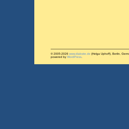
© 2005-2026
www.diabsite.de
(Helga Uphoff), Berlin, Ger
powered by
WordPress
.