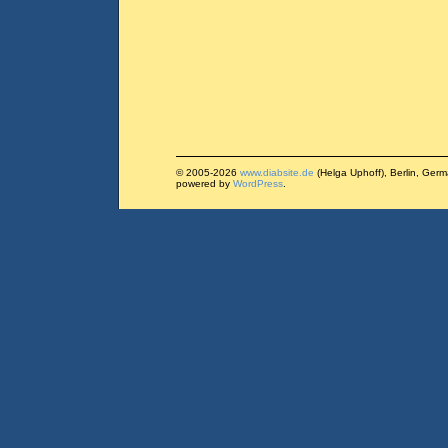
© 2005-2026
www.diabsite.de
(Helga Uphoff), Berlin, Ger
powered by
WordPress
.