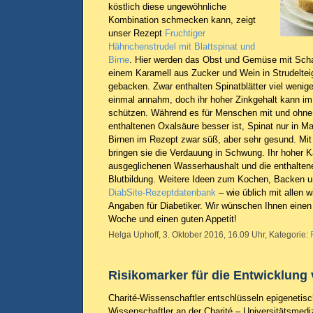
köstlich diese ungewöhnliche
Kombination schmecken kann, zeigt
unser Rezept
Fruchtiger
Hähnchenstrudel mit Blattspinat und
Birne
. Hier werden das Obst und Gemüse mit Scha
einem Karamell aus Zucker und Wein in Strudeltei
gebacken. Zwar enthalten Spinatblätter viel wenig
einmal annahm, doch ihr hoher Zinkgehalt kann im
schützen. Während es für Menschen mit und ohne
enthaltenen Oxalsäure besser ist, Spinat nur in M
Birnen im Rezept zwar süß, aber sehr gesund. Mit r
bringen sie die Verdauung in Schwung. Ihr hoher Ka
ausgeglichenen Wasserhaushalt und die enthaltene
Blutbildung. Weitere Ideen zum Kochen, Backen un
DiabSite-Rezeptdatenbank
– wie üblich mit allen 
Angaben für Diabetiker. Wir wünschen Ihnen einen 
Woche und einen guten Appetit!
Helga Uphoff, 3. Oktober 2016, 16.09 Uhr, Kategorie:
Risikomarker für die Entwicklung
Charité-Wissenschaftler entschlüsseln epigenetisc
Wissenschaftler an der Charité – Universitätsmediz