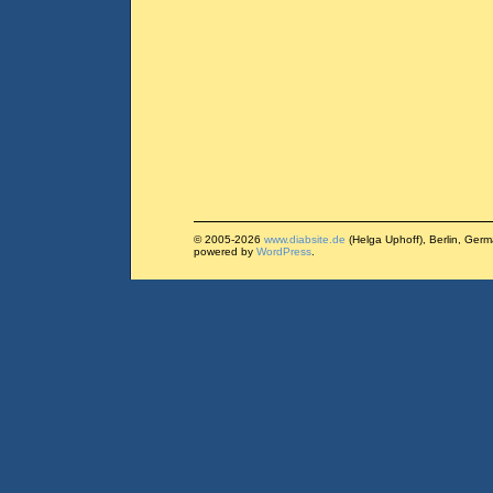
© 2005-2026
www.diabsite.de
(Helga Uphoff), Berlin, Ger
powered by
WordPress
.