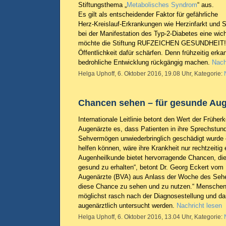
Stiftungsthema „
Metabolisches Syndrom
“ aus.
Es gilt als entscheidender Faktor für gefährliche
Herz-Kreislauf-Erkrankungen wie Herzinfarkt und S
bei der Manifestation des Typ-2-Diabetes eine wich
möchte die Stiftung RUFZEICHEN GESUNDHEIT! d
Öffentlichkeit dafür schärfen. Denn frühzeitig erkan
bedrohliche Entwicklung rückgängig machen.
Nach
Helga Uphoff, 6. Oktober 2016, 19.08 Uhr, Kategorie:
Chancen sehen – für gesunde Aug
Internationale Leitlinie betont den Wert der Früher
Augenärzte es, dass Patienten in ihre Sprechstu
Sehvermögen unwiederbringlich geschädigt wurde 
helfen können, wäre ihre Krankheit nur rechtzeitig
Augenheilkunde bietet hervorragende Chancen, die
gesund zu erhalten“, betont Dr. Georg Eckert vom
Augenärzte (BVA) aus Anlass der Woche des Sehen
diese Chance zu sehen und zu nutzen.“ Menschen 
möglichst rasch nach der Diagnosestellung und d
augenärztlich untersucht werden.
Nachricht lesen
Helga Uphoff, 6. Oktober 2016, 13.04 Uhr, Kategorie: