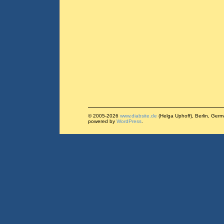
© 2005-2026
www.diabsite.de
(Helga Uphoff), Berlin, Ger
powered by
WordPress
.