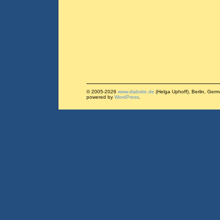
© 2005-2026
www.diabsite.de
(Helga Uphoff), Berlin, Ger
powered by
WordPress
.