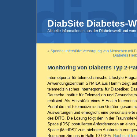
DiabSite Diabetes-W
Aktuelle Informationen aus der Diabeteswelt und vom 
«
Spende unterstützt Versorgung von Menschen mit D
Diabetes Herb
Monitoring von Diabetes Typ 2-Pat
Internetportal für telemedizinische Lifestyle-Prog
Anwendungszentrum SYMILA aus Hamm zeigt auf
telemedizinisches Internetportal für Diabetiker. D
Deutsche Institut für Telemedizin und Gesundheit
realisiert. Als Herzstück eines E-Health Interventi
Portal die mit telemedizinischen Geräten gesammel
Auswertungen und ermöglicht eine personalisiert
des DITG. Die Lösung folgt den in der Fraunhofer-In
Space (IDS)“ postulierten Anforderungen an einen 
Space (MedDS)“ zum sicheren Austausch von ges
Besuchen Sie uns in Halle 10 / G05.
Nachricht les