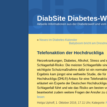
DiabSite Diabetes-W
Aktuelle Informationen aus der Diabeteswelt und vom 
«
Neues im Diabetes-Kalender
Babyboom bricht am Dresdner
Telefonaktion der Hochdruckliga
Herzerkrankungen, Diabetes, Alkohol, Stress und e
Schlaganfall-Risiko: Die meisten Schlaganfälle sin
wichtigste Schutzmaßnahme dafür ist ein normale
Ergebnis kam jüngst eine weltweite Studie, die für
Hochdruckliga (DHL®) Anlass für eine Telefonaktio
erläutert ein Experte der Deutschen Hochdruckli
Schlaganfall führt und wie das Risiko am besten 
beantwortet zudem weitere Fragen der Anrufer z
lesen
Helga Uphoff, 1. Oktober 2016, 17.11 Uhr, Kategorie: