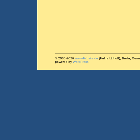
© 2005-2026
www.diabsite.de
(Helga Uphoff), Berlin, Ger
powered by
WordPress
.