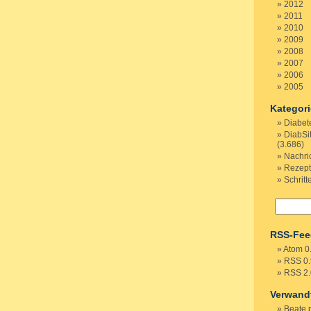
2012
2011
2010
2009
2008
2007
2006
2005
Kategor
Diabet
DiabSi
(3.686)
Nachri
Rezep
Schritt
RSS-Fee
Atom 0
RSS 0.
RSS 2.
Verwand
Beate 