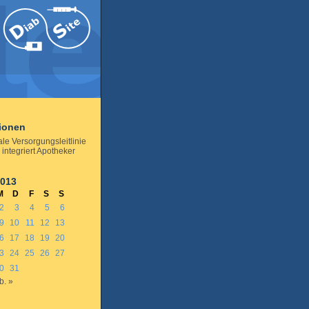
tionen
le Versorgungsleitlinie
 integriert Apotheker
2013
M
D
F
S
S
2
3
4
5
6
9
10
11
12
13
6
17
18
19
20
3
24
25
26
27
0
31
b. »