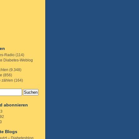
ien
es-Radio
(114)
te Diabetes-Weblog
chten
(9.348)
te
(856)
e zählen
(164)
d abonnieren
.3
92
0
te Blogs
putzt – Diabetesblog