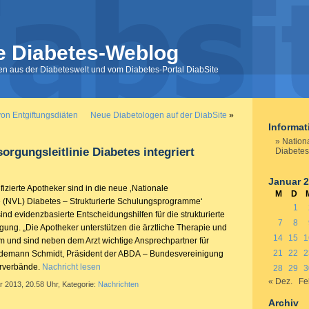
e Diabetes-Weblog
nen aus der Diabeteswelt und vom Diabetes-Portal DiabSite
on Entgiftungsdiäten
Neue Diabetologen auf der DiabSite
»
Informa
Nationa
orgungsleitlinie Diabetes integriert
Diabetes
Januar 
fizierte Apotheker sind in die neue ‚Nationale
M
D
e (NVL) Diabetes – Strukturierte Schulungsprogramme‘
1
d evidenzbasierte Entscheidungshilfen für die strukturierte
7
8
gung. „Die Apotheker unterstützen die ärztliche Therapie und
14
15
1
m und sind neben dem Arzt wichtige Ansprechpartner für
21
22
2
iedemann Schmidt, Präsident der ABDA – Bundesvereinigung
rverbände.
Nachricht lesen
28
29
3
« Dez.
Fe
r 2013, 20.58 Uhr, Kategorie:
Nachrichten
Archiv