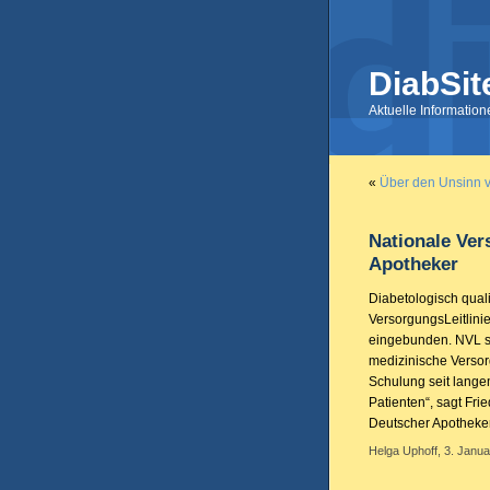
DiabSit
Aktuelle Informatio
«
Über den Unsinn v
Nationale Vers
Apotheker
Diabetologisch quali
VersorgungsLeitlini
eingebunden. NVL sin
medizinische Versor
Schulung seit lange
Patienten“, sagt Fr
Deutscher Apotheke
Helga Uphoff, 3. Janua