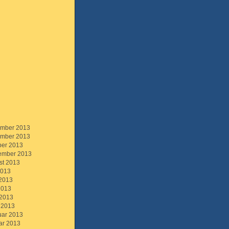
mber 2013
mber 2013
ber 2013
ember 2013
st 2013
2013
 2013
2013
 2013
 2013
uar 2013
ar 2013