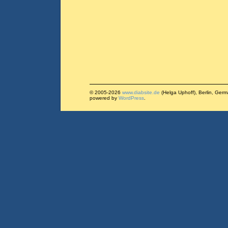
© 2005-2026
www.diabsite.de
(Helga Uphoff), Berlin, Ger
powered by
WordPress
.