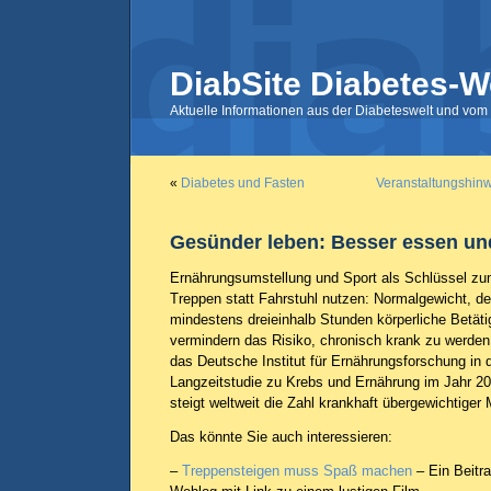
DiabSite Diabetes-W
Aktuelle Informationen aus der Diabeteswelt und vom 
«
Diabetes und Fasten
Veranstaltungshin
Gesünder leben: Besser essen u
Ernährungsumstellung und Sport als Schlüssel z
Treppen statt Fahrstuhl nutzen: Normalgewicht, der
mindestens dreieinhalb Stunden körperliche Betät
vermindern das Risiko, chronisch krank zu werden
das Deutsche Institut für Ernährungsforschung in
Langzeitstudie zu Krebs und Ernährung im Jahr 20
steigt weltweit die Zahl krankhaft übergewichtige
Das könnte Sie auch interessieren:
–
Treppensteigen muss Spaß machen
– Ein Beitra