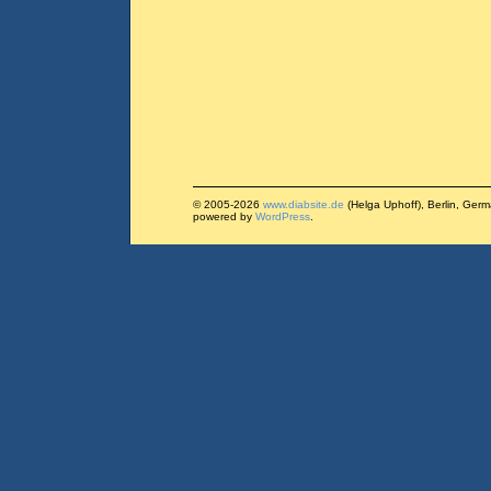
© 2005-2026
www.diabsite.de
(Helga Uphoff), Berlin, Ger
powered by
WordPress
.